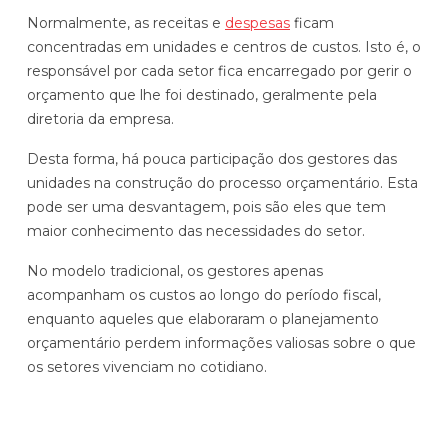
Automatize planejamento, fechamento e
Normalmente, as receitas e
despesas
ficam
análises com inteligência artificial integrada.
concentradas em unidades e centros de custos. Isto é, o
responsável por cada setor fica encarregado por gerir o
Complexidade Alta
orçamento que lhe foi destinado, geralmente pela
Empresas que faturam acima de R$200M por ano
diretoria da empresa.
Conheça o produto
Desta forma, há pouca participação dos gestores das
unidades na construção do processo orçamentário. Esta
Demonstração Gratuita
pode ser uma desvantagem, pois são eles que tem
maior conhecimento das necessidades do setor.
No modelo tradicional, os gestores apenas
acompanham os custos ao longo do período fiscal,
enquanto aqueles que elaboraram o planejamento
orçamentário perdem informações valiosas sobre o que
os setores vivenciam no cotidiano.