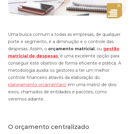
Histórias de clientes que transformaram sua cultura
Distribuição e Logística
orçamentária
Prophix Fluxo (Cash Management)
Varejo
Módulo de Controle, projeção e gestão do fluxo
Uma busca comum a todas as empresas, de qualquer
de caixa.
porte e segmento, é a diminuição e o controle das
Complexidade de gestão de caixa baixa e média
despesas. Assim, o
orçamento matricial
, ou
gestão
Empresas que faturam entre R$30M e R$200M por ano
matricial de despesas
, é uma excelente opção para
conseguir este objetivo de forma eficiente e prática. A
Conheça o produto
metodologia auxilia os gestores a ter um melhor
controle financeiro através da elaboração do
Demonstração Gratuita
planejamento orçamentário
em uma matriz de dois
eixos, chamados de entidades e pacotes, como
veremos adiante.
O orçamento centralizado
Plataforma Financeira com IA