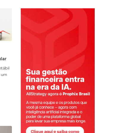
ular
tábil
e um