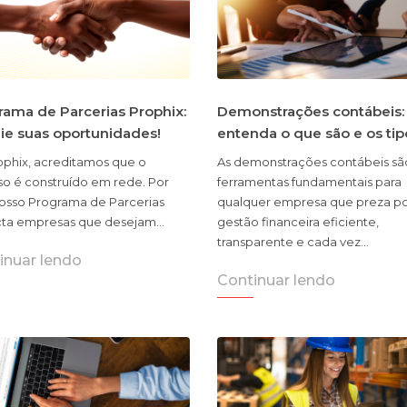
rama de Parcerias Prophix:
Demonstrações contábeis:
ie suas oportunidades!
entenda o que são e os tip
ophix, acreditamos que o
As demonstrações contábeis sã
so é construído em rede. Por
ferramentas fundamentais para
 nosso Programa de Parcerias
qualquer empresa que preza p
ta empresas que desejam…
gestão financeira eficiente,
transparente e cada vez…
inuar lendo
Continuar lendo