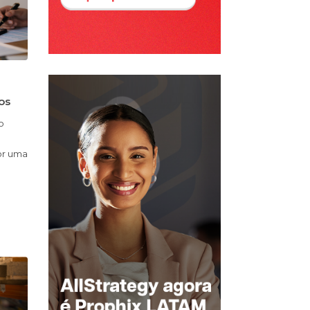
os
o
or uma