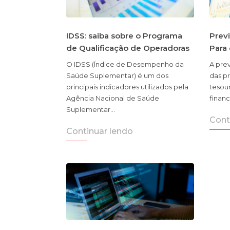
IDSS: saiba sobre o Programa
Previ
de Qualificação de Operadoras
Para
O IDSS (Índice de Desempenho da
A prev
Saúde Suplementar) é um dos
das pr
principais indicadores utilizados pela
tesour
Agência Nacional de Saúde
finan
Suplementar…
Cont
Continuar lendo