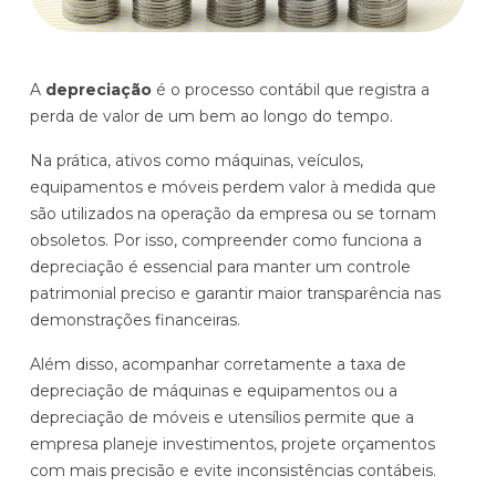
Histórias de clientes que transformaram sua cultura
Distribuição e Logística
orçamentária
Prophix Fluxo (Cash Management)
Varejo
A
depreciação
é o processo contábil que registra a
Módulo de Controle, projeção e gestão do fluxo
perda de valor de um bem ao longo do tempo.
de caixa.
Na prática, ativos como máquinas, veículos,
Complexidade de gestão de caixa baixa e média
equipamentos e móveis perdem valor à medida que
Empresas que faturam entre R$30M e R$200M por ano
são utilizados na operação da empresa ou se tornam
obsoletos. Por isso, compreender como funciona a
Conheça o produto
depreciação é essencial para manter um controle
patrimonial preciso e garantir maior transparência nas
Demonstração Gratuita
demonstrações financeiras.
Além disso, acompanhar corretamente a taxa de
depreciação de máquinas e equipamentos ou a
depreciação de móveis e utensílios permite que a
empresa planeje investimentos, projete orçamentos
com mais precisão e evite inconsistências contábeis.
Plataforma Financeira com IA