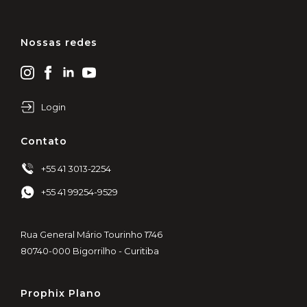
Nossas redes
Login
Contato
+55 41 3013-2254
+55 41 99254-9529
Rua General Mário Tourinho 1746
80740-000 Bigorrilho - Curitiba
Prophix Plano