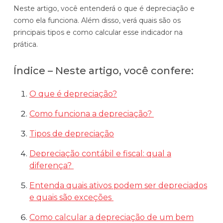
Neste artigo, você entenderá o que é depreciação e
Automatize planejamento, fechamento e
como ela funciona. Além disso, verá quais são os
análises com inteligência artificial integrada.
principais tipos e como calcular esse indicador na
Complexidade Alta
prática.
Empresas que faturam acima de R$200M por ano
Índice – Neste artigo, você confere:
Conheça o produto
O que é depreciação?
Demonstração Gratuita
Como funciona a depreciação?
Tipos de depreciação
Depreciação contábil e fiscal: qual a
diferença?
Entenda quais ativos podem ser depreciados
e quais são exceções
Como calcular a depreciação de um bem