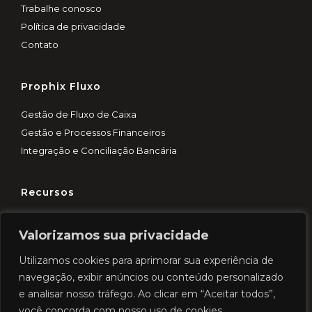
Trabalhe conosco
Política de privacidade
Contato
Prophix Fluxo
Gestão de Fluxo de Caixa
Gestão e Processos Financeiros
Integração e Conciliação Bancária
Recursos
Customer Experience
Valorizamos sua privacidade
Blog
Demo rápida
Utilizamos cookies para aprimorar sua experiência de
Cases
navegação, exibir anúncios ou conteúdo personalizado
e analisar nosso tráfego. Ao clicar em “Aceitar todos”,
você concorda com nosso uso de cookies.