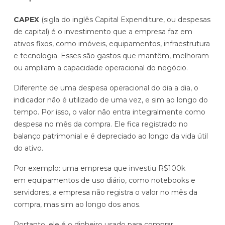
A
P
P
CAPEX
(sigla do inglês Capital Expenditure, ou despesas
E
E
de capital) é o investimento que a empresa faz em
X
X
ativos fixos, como imóveis, equipamentos, infraestrutura
e tecnologia. Esses são gastos que mantêm, melhoram
ou ampliam a capacidade operacional do negócio.
D
e
Diferente de uma despesa operacional do dia a dia, o
s
indicador não é utilizado de uma vez, e sim ao longo do
I
p
tempo. Por isso, o valor não entra integralmente como
n
e
despesa no mês da compra. Ele fica registrado no
v
s
balanço patrimonial e é depreciado ao longo da vida útil
e
a
do ativo.
s
o
t
Por exemplo: uma empresa que investiu R$100k
p
i
em equipamentos de uso diário, como notebooks e
e
m
servidores, a empresa não registra o valor no mês da
r
e
compra, mas sim ao longo dos anos.
a
O
n
c
Portanto, ele é o dinheiro usado para comprar,