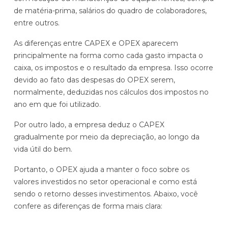
,
de matéria-prima, salários do quadro de colaboradores,
r
v
entre outros.
i
e
a
í
As diferenças entre CAPEX e OPEX aparecem
-
c
principalmente na forma como cada gasto impacta o
p
u
caixa, os impostos e o resultado da empresa. Isso ocorre
r
l
devido ao fato das despesas do OPEX serem,
i
o
normalmente, deduzidas nos cálculos dos impostos no
m
s
ano em que foi utilizado.
a
Por outro lado, a empresa deduz o CAPEX
gradualmente por meio da depreciação, ao longo da
L
vida útil do bem.
a
D
n
Portanto, o OPEX ajuda a manter o foco sobre os
e
ç
valores investidos no setor operacional e como está
p
a
sendo o retorno desses investimentos. Abaixo, você
I
r
d
confere as diferenças de forma mais clara:
m
e
o
p
c
c