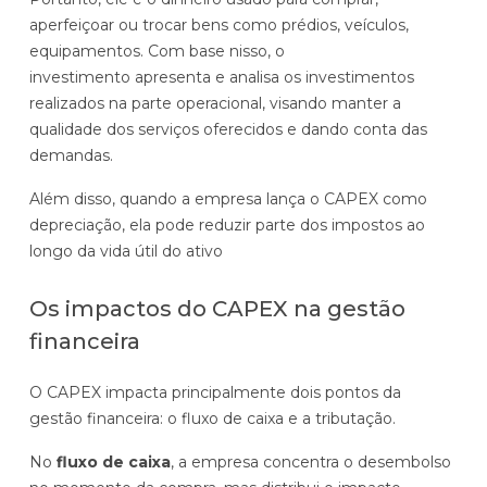
q
t
i
aperfeiçoar ou trocar bens como prédios, veículos,
u
o
o
equipamentos. Com base nisso, o
e
e
n
investimento apresenta e analisa os investimentos
é
m
a
realizados na parte operacional, visando manter a
a
l
qualidade dos serviços oferecidos e dando conta das
t
r
demandas.
i
e
v
c
Além disso, quando a empresa lança o CAPEX como
o
o
depreciação, ela pode reduzir parte dos impostos ao
f
r
longo da vida útil do ativo
i
r
x
e
Os impactos do CAPEX na gestão
o
n
financeira
t
e
O CAPEX impacta principalmente dois pontos da
gestão financeira: o fluxo de caixa e a tributação.
A
No
fluxo de caixa
, a empresa concentra o desembolso
E
l