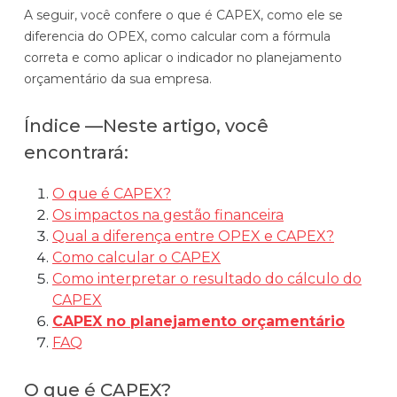
A seguir, você confere o que é CAPEX, como ele se
Automatize planejamento, fechamento e
diferencia do OPEX, como calcular com a fórmula
análises com inteligência artificial integrada.
correta e como aplicar o indicador no planejamento
Complexidade Alta
orçamentário da sua empresa.
Empresas que faturam acima de R$200M por ano
Índice —Neste artigo, você
Conheça o produto
encontrará:
Demonstração Gratuita
O que é CAPEX?
Os impactos na gestão financeira
Qual a diferença entre OPEX e CAPEX?
Como calcular o CAPEX
Como interpretar o resultado do cálculo do
CAPEX
CAPEX no planejamento orçamentário
FAQ
C
O que é CAPEX?
O