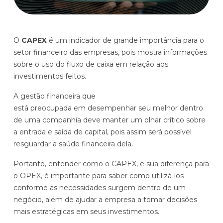
Histórias de clientes que transformaram sua cultura
Distribuição e Logística
orçamentária
Prophix Fluxo (Cash Management)
Varejo
O
CAPEX
é um indicador de grande importância para o
Módulo de Controle, projeção e gestão do fluxo
setor financeiro das empresas, pois mostra informações
de caixa.
sobre o uso do fluxo de caixa em relação aos
Complexidade de gestão de caixa baixa e média
investimentos feitos.
Empresas que faturam entre R$30M e R$200M por ano
A gestão financeira que
está preocupada em desempenhar seu melhor dentro
Conheça o produto
de uma companhia deve manter um olhar crítico sobre
a entrada e saída de capital, pois assim será possível
Demonstração Gratuita
resguardar a saúde financeira dela.
Portanto, entender como o CAPEX, e sua diferença para
o OPEX, é importante para saber como utilizá-los
conforme as necessidades surgem dentro de um
negócio, além de ajudar a empresa a tomar decisões
mais estratégicas em seus investimentos.
Plataforma Financeira com IA