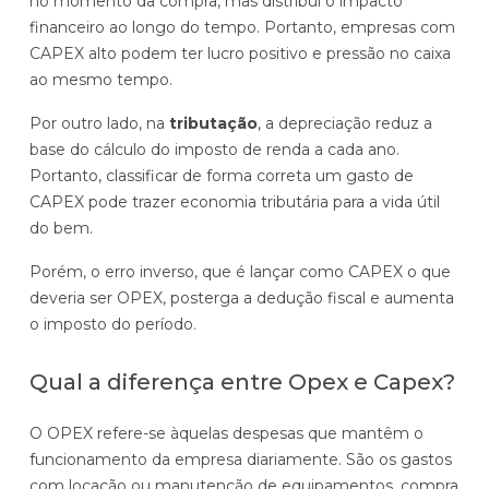
no momento da compra, mas distribui o impacto
q
u
financeiro ao longo do tempo. Portanto, empresas com
u
g
CAPEX alto podem ter lucro positivo e pressão no caixa
i
u
ao mesmo tempo.
p
e
a
l
Por outro lado, na
tributação
, a depreciação reduz a
m
,
base do cálculo do imposto de renda a cada ano.
e
s
Portanto, classificar de forma correta um gasto de
n
a
CAPEX pode trazer economia tributária para a vida útil
t
l
do bem.
o
E
á
s
Porém, o erro inverso, que é lançar como CAPEX o que
x
r
,
deveria ser OPEX, posterga a dedução fiscal e aumenta
e
i
i
o imposto do período.
m
o
m
p
s
ó
Qual a diferença entre Opex e Capex?
l
,
v
o
m
e
O OPEX refere-se àquelas despesas que mantêm o
s
a
i
funcionamento da empresa diariamente. São os gastos
t
s
com locação ou manutenção de equipamentos, compra
é