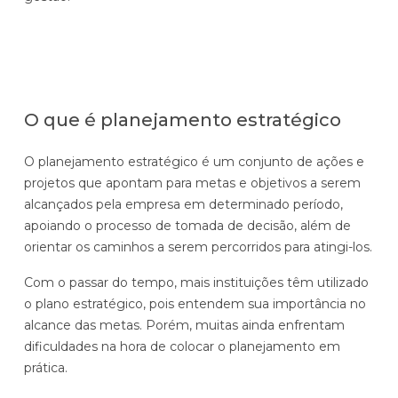
Automatize planejamento, fechamento e
análises com inteligência artificial integrada.
Complexidade Alta
Empresas que faturam acima de R$200M por ano
O que é planejamento estratégico
Conheça o produto
O planejamento estratégico é um conjunto de ações e
Demonstração Gratuita
projetos que apontam para metas e objetivos a serem
alcançados pela empresa em determinado período,
apoiando o processo de tomada de decisão, além de
orientar os caminhos a serem percorridos para atingi-los.
Com o passar do tempo, mais instituições têm utilizado
o plano estratégico, pois entendem sua importância no
alcance das metas. Porém, muitas ainda enfrentam
dificuldades na hora de colocar o planejamento em
prática.