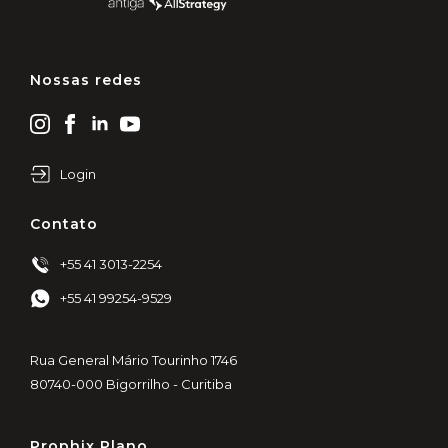
Nossas redes
Login
Contato
+55 41 3013-2254
+55 41 99254-9529
Rua General Mário Tourinho 1746
80740-000 Bigorrilho - Curitiba
Prophix Plano