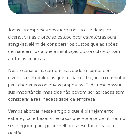
Histórias de clientes que transformaram sua cultura
Distribuição e Logística
orçamentária
Prophix Fluxo (Cash Management)
Varejo
Módulo de Controle, projeção e gestão do fluxo
Todas as empresas possuem metas que desejam
de caixa.
alcançar, mas é preciso estabelecer estratégias para
atingi-las, além de considerar os custos que as ações
Complexidade de gestão de caixa baixa e média
demandam, para que a instituição possa cobri-los, sem
Empresas que faturam entre R$30M e R$200M por ano
afetar as finanças.
Conheça o produto
Neste cenário, as companhias podem contar com
diversas metodologias que ajudam a traçar um caminho
Demonstração Gratuita
para chegar aos objetivos propostos. Cada uma possui
sua importância, mas elas não devem ser aplicadas sem
considerar a real necessidade da empresa.
Vamos abordar nesse artigo o que é planejamento
estratégico e trazer 4 recursos que você pode utilizar no
seu negócio para gerar melhores resultados na sua
Plataforma Financeira com IA
gestão.