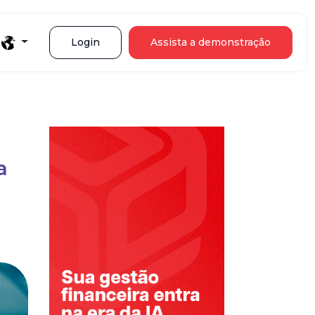
Login
Assista a demonstração
a