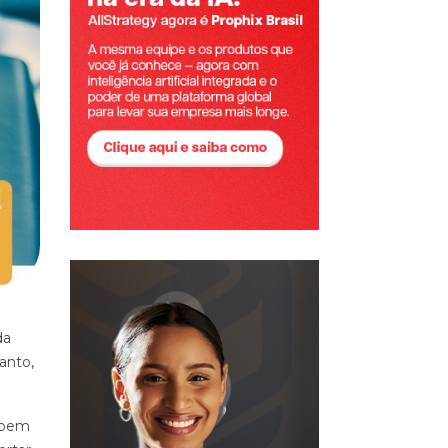
da
anto,
 bem