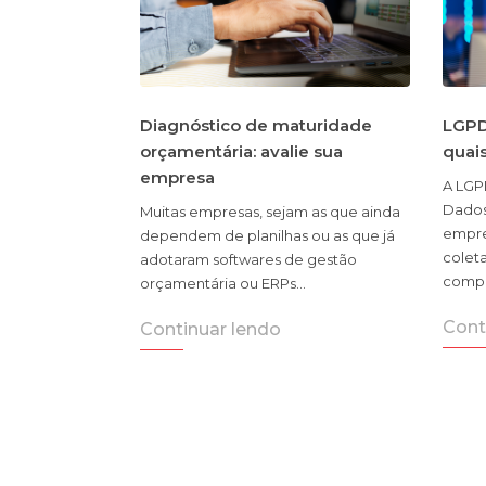
Diagnóstico de maturidade
LGPD
orçamentária: avalie sua
quai
empresa
A LGP
Dados
Muitas empresas, sejam as que ainda
empre
dependem de planilhas ou as que já
coleta
adotaram softwares de gestão
compa
orçamentária ou ERPs…
Cont
Continuar lendo