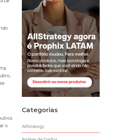
ortar
ando
uma
ubro,
sse
Categorias
outros
ar o
AllStrategy
Análise de Dados