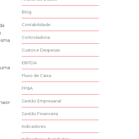
Blog
Contabilidade
da
o
Controladoria
mesma
Custos e Despesas
EBITDA
e uma
Fluxo de Caixa
FP&A
Gestão Empresarial
maior
Gestão Financeira
Indicadores