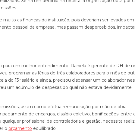
alizadas. Se há um declínio na receita, a organização opta por c
missões.
uito as finanças da instituição, pois deveriam ser levados em
amento pessoal da empresa, mas passam despercebidos, impact
o para um melhor entendimento. Daniela é gerente de RH de 
eu programar as férias de três colaboradores para o mês de out
la do 13º salário e ainda, precisou dispensar um colaborador ne
reu um acúmulo de despesas do qual não estava devidamente
 demissões, assim como efetua remuneração por mão de obra
 pagamento de encargos, dissídio coletivo, bonificações, entre 
qualquer profissional de controladoria e gestão, necessita realiz
er o
orçamento
equilibrado.