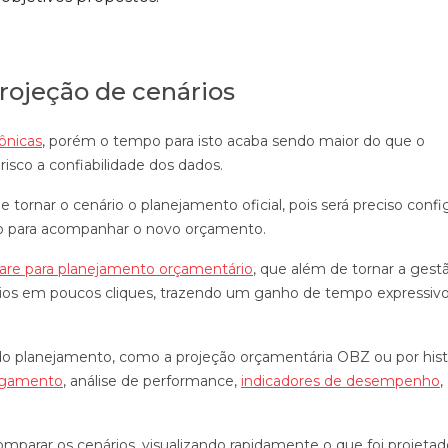
rojeção de cenários
rônicas
, porém o tempo para isto acaba sendo maior do que o
isco a confiabilidade dos dados.
ornar o cenário o planejamento oficial, pois será preciso confi
ão para acompanhar o novo orçamento.
are para planejamento orçamentário
, que além de tornar a gest
ários em poucos cliques, trazendo um ganho de tempo expressivo
o planejamento, como a projeção orçamentária OBZ ou por hist
pagamento
, análise de performance,
indicadores de desempenho
,
omparar os cenários, visualizando rapidamente o que foi projetad