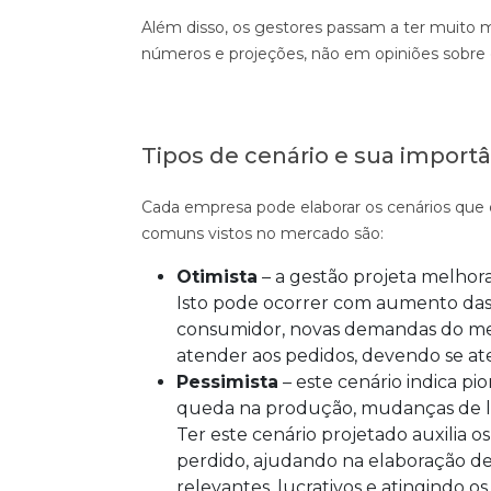
Além disso, os gestores passam a ter muito
números e projeções, não em opiniões sobre
Tipos de cenário e sua import
Cada empresa pode elaborar os cenários que
comuns vistos no mercado são:
Otimista
– a gestão projeta melhor
Isto pode ocorrer com aumento da
consumidor, novas demandas do merc
atender aos pedidos, devendo se at
Pessimista
– este cenário indica pi
queda na produção, mudanças de le
Ter este cenário projetado auxilia o
perdido, ajudando na elaboração d
relevantes, lucrativos e atingindo os