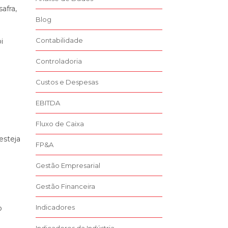
afra,
Blog
Contabilidade
i
é
Controladoria
Custos e Despesas
EBITDA
Fluxo de Caixa
esteja
FP&A
Gestão Empresarial
Gestão Financeira
Indicadores
o