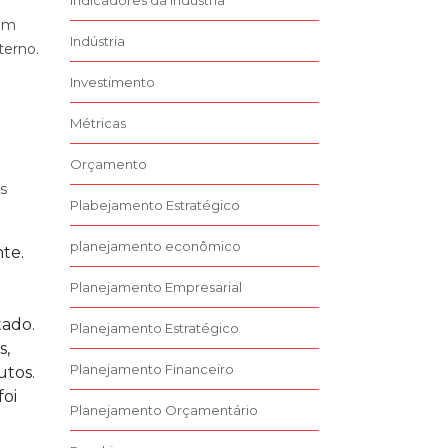
Indicadores da Indústria
 em
Indústria
terno.
Investimento
Métricas
Orçamento
s
Plabejamento Estratégico
planejamento econômico
te.
Planejamento Empresarial
tado.
Planejamento Estratégico
s,
Planejamento Financeiro
utos.
foi
Planejamento Orçamentário