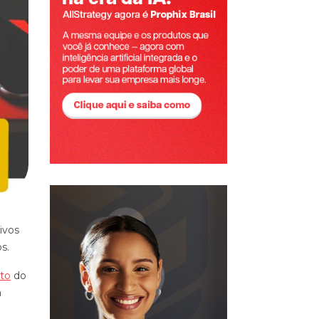
ivos
s.
to
do
a