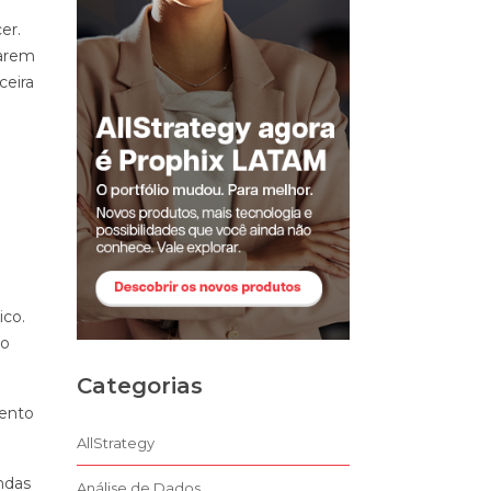
er.
zarem
ceira
ico.
no
Categorias
mento
AllStrategy
ndas
Análise de Dados