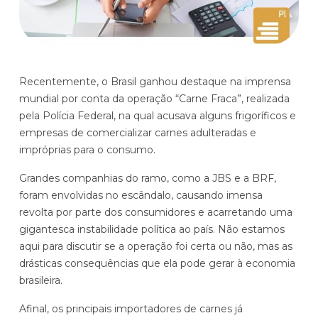
Histórias de clientes que transformaram sua cultura
Distribuição e Logística
orçamentária
Prophix Fluxo (Cash Management)
Varejo
Módulo de Controle, projeção e gestão do fluxo
Recentemente, o Brasil ganhou destaque na imprensa
de caixa.
mundial por conta da operação “Carne Fraca”, realizada
Complexidade de gestão de caixa baixa e média
pela Polícia Federal, na qual acusava alguns frigoríficos e
Empresas que faturam entre R$30M e R$200M por ano
empresas de comercializar carnes adulteradas e
impróprias para o consumo.
Conheça o produto
Grandes companhias do ramo, como a JBS e a BRF,
foram envolvidas no escândalo, causando imensa
Demonstração Gratuita
revolta por parte dos consumidores e acarretando uma
gigantesca instabilidade política ao país. Não estamos
aqui para discutir se a operação foi certa ou não, mas as
drásticas consequências que ela pode gerar à economia
brasileira.
Afinal, os principais importadores de carnes já
Plataforma Financeira com IA