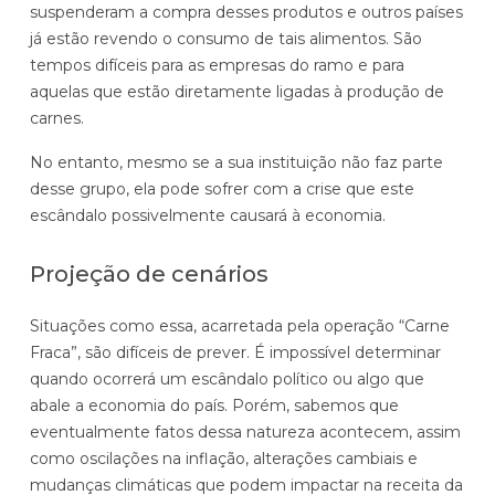
suspenderam a compra desses produtos e outros países
Automatize planejamento, fechamento e
já estão revendo o consumo de tais alimentos. São
análises com inteligência artificial integrada.
tempos difíceis para as empresas do ramo e para
Complexidade Alta
aquelas que estão diretamente ligadas à produção de
Empresas que faturam acima de R$200M por ano
carnes.
No entanto, mesmo se a sua instituição não faz parte
Conheça o produto
desse grupo, ela pode sofrer com a crise que este
escândalo possivelmente causará à economia.
Demonstração Gratuita
Projeção de cenários
Situações como essa, acarretada pela operação “Carne
Fraca”, são difíceis de prever. É impossível determinar
quando ocorrerá um escândalo político ou algo que
abale a economia do país. Porém, sabemos que
eventualmente fatos dessa natureza acontecem, assim
como oscilações na inflação, alterações cambiais e
mudanças climáticas que podem impactar na receita da