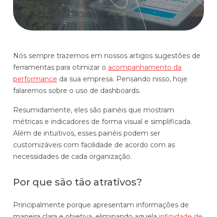
Histórias de clientes que transformaram sua cultura
Distribuição e Logística
orçamentária
Prophix Fluxo (Cash Management)
Varejo
Módulo de Controle, projeção e gestão do fluxo
Nós sempre trazemos em nossos artigos sugestões de
de caixa.
ferramentas para otimizar o
acompanhamento da
Complexidade de gestão de caixa baixa e média
performance
da sua empresa. Pensando nisso, hoje
Empresas que faturam entre R$30M e R$200M por ano
falaremos sobre o uso de dashboards.
Resumidamente, eles são painéis que mostram
Conheça o produto
métricas e indicadores de forma visual e simplificada.
Além de intuitivos, esses painéis podem ser
Demonstração Gratuita
customizáveis com facilidade de acordo com as
necessidades de cada organização.
Por que são tão atrativos?
Principalmente porque apresentam informações de
Plataforma Financeira com IA
maneira clara e objetiva, eliminando aquela
infinidade de