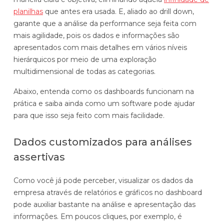
Automatize planejamento, fechamento e
planilhas
que antes era usada. E, aliado ao drill down,
análises com inteligência artificial integrada.
garante que a análise da performance seja feita com
mais agilidade, pois os dados e informações são
Complexidade Alta
apresentados com mais detalhes em vários níveis
Empresas que faturam acima de R$200M por ano
hierárquicos por meio de uma exploração
multidimensional de todas as categorias.
Conheça o produto
Abaixo, entenda como os dashboards funcionam na
Demonstração Gratuita
prática e saiba ainda como um software pode ajudar
para que isso seja feito com mais facilidade.
Dados customizados para análises
assertivas
Como você já pode perceber, visualizar os dados da
empresa através de relatórios e gráficos no dashboard
pode auxiliar bastante na análise e apresentação das
informações. Em poucos cliques, por exemplo, é