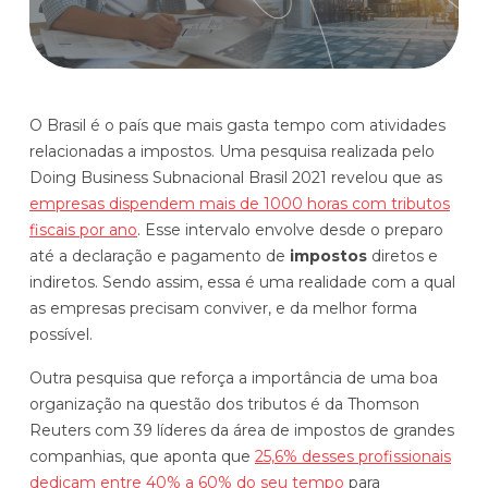
Histórias de clientes que transformaram sua cultura
Distribuição e Logística
orçamentária
Prophix Fluxo (Cash Management)
Varejo
Módulo de Controle, projeção e gestão do fluxo
O Brasil é o país que mais gasta tempo com atividades
de caixa.
relacionadas a impostos. Uma pesquisa realizada pelo
Complexidade de gestão de caixa baixa e média
Doing Business Subnacional Brasil 2021 revelou que as
Empresas que faturam entre R$30M e R$200M por ano
empresas dispendem mais de 1000 horas com tributos
fiscais por ano
. Esse intervalo envolve desde o preparo
Conheça o produto
até a declaração e pagamento de
impostos
diretos e
indiretos. Sendo assim, essa é uma realidade com a qual
Demonstração Gratuita
as empresas precisam conviver, e da melhor forma
possível.
Outra pesquisa que reforça a importância de uma boa
organização na questão dos tributos é da Thomson
Reuters com 39 líderes da área de impostos de grandes
companhias, que aponta que
25,6% desses profissionais
Plataforma Financeira com IA
dedicam entre 40% a 60% do seu tempo
para