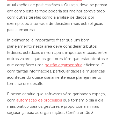
atualizações de políticas fiscais. Ou seja, deve-se pensar
Automatize planejamento, fechamento e
em como este tempo poderia ser melhor aproveitado
análises com inteligência artificial integrada.
com outras tarefas como a análise de dados, por
Complexidade Alta
exemplo, ou a tomada de decisões mais estratégicas
Empresas que faturam acima de R$200M por ano
para a empresa.
Inicialmente, é importante frisar que um bom
Conheça o produto
planejamento nesta área deve considerar tributos
Demonstração Gratuita
federais, estaduais e municipais, impostos e taxas, entre
outros valores que os gestores têm que estar atentos e
que compõem uma
gestão orçamentária
eficiente. E
com tantas informações, particularidades e mudanças
acontecendo quase diariamente esse planejamento
torna-se um desafio.
É nesse cenário que softwares vêm ganhando espaço,
com
automação de processos
que tornam o dia a dia
mais prático para os gestores e proporcionam mais
segurança para as organizações. Confira então 3