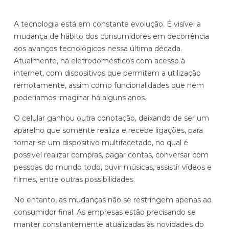
Histórias de clientes que transformaram sua cultura
Distribuição e Logística
orçamentária
A tecnologia está em constante evolução. É visível a
Prophix Fluxo (Cash Management)
mudança de hábito dos consumidores em decorrência
Varejo
aos avanços tecnológicos nessa última década.
Módulo de Controle, projeção e gestão do fluxo
Atualmente, há eletrodomésticos com acesso à
de caixa.
internet, com dispositivos que permitem a utilização
Complexidade de gestão de caixa baixa e média
remotamente, assim como funcionalidades que nem
Empresas que faturam entre R$30M e R$200M por ano
poderíamos imaginar há alguns anos.
O celular ganhou outra conotação, deixando de ser um
Conheça o produto
aparelho que somente realiza e recebe ligações, para
Demonstração Gratuita
tornar-se um dispositivo multifacetado, no qual é
possível realizar compras, pagar contas, conversar com
pessoas do mundo todo, ouvir músicas, assistir vídeos e
filmes, entre outras possibilidades.
No entanto, as mudanças não se restringem apenas ao
consumidor final. As empresas estão precisando se
manter constantemente atualizadas às novidades do
Plataforma Financeira com IA