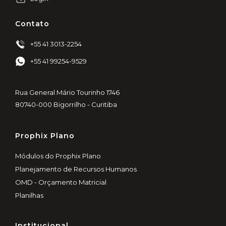
Contato
+55 41 3013-2254
+55 41 99254-9529
Rua General Mário Tourinho 1746
80740-000 Bigorrilho - Curitiba
Prophix Plano
Módulos do Prophix Plano
Planejamento de Recursos Humanos
OMD - Orçamento Matricial
Planilhas
Institucional