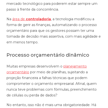
mercado tecnológico para poderem estar sempre um
Automatize planejamento, fechamento e
passo à frente da concorrência.
análises com inteligência artificial integrada.
Na
área de
controladoria
, a tecnologia modificou a
Complexidade Alta
forma de gerir as finanças, automatizando o processo
Empresas que faturam acima de R$200M por ano
orçamentário para que os gestores possam ter uma
tomada de decisão mais assertiva, com mais agilidade e
Conheça o produto
em menos tempo.
Demonstração Gratuita
Processo orçamentário dinâmico
Muitas empresas desenvolvem o
planejamento
orçamentário
por meio de planilhas, sujeitando a
projeção financeira a falhas técnicas que podem
comprometer o orçamento empresarial. Afinal, quem
nunca teve problemas com fórmulas, preenchimento
de células ou perda de dados?
No entanto, isso não é mais uma obrigatoriedade. Há