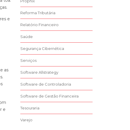
à toa.
Prophix
ças.
Reforma Tributária
res e
Relatório Financeiro
Saúde
Segurança Cibernética
Serviços
e as
Software Allstrategy
s.
os
Software de Controladoria
Software de Gestão Financeira
com
Tesouraria
r e
Varejo