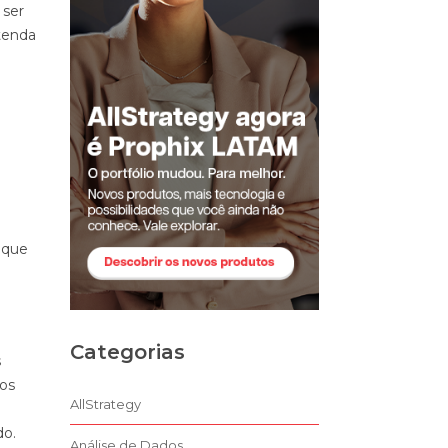
 ser
tenda
 que
a
Categorias
s
 os
AllStrategy
do.
Análise de Dados