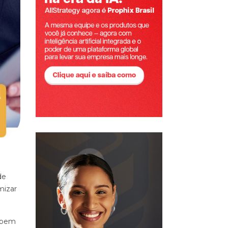
de
mizar
abem