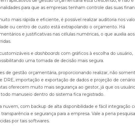
m aplicativos de gestão orçamentária está crescendo, e não é 
alidades para que as empresas tenham controle das suas finan
to mais rápida e eficiente, é possível realizar auditoria nos valo
idade ou centro de custo está extrapolando o orçamento. Há
entários e justificativas nas células numéricas, o que auxilia aos
ridas.
s customizáveis e
dashboards
com gráficos à escolha do usuário,
possibilitando uma tomada de decisão mais segura.
es de gestão orçamentária, proporcionando realizar, não soment
 DRE, importação e exportação de dados e projeção de cenário
ntas oferecem muito mais segurança ao gestor, já que os usuári
 todo manuseio dentro do sistema fica registrado.
nuvem, com backup de alta disponibilidade e fácil integração 
 transparência e segurança para a empresa. Vale a pena pesquisa
idas por tais softwares.