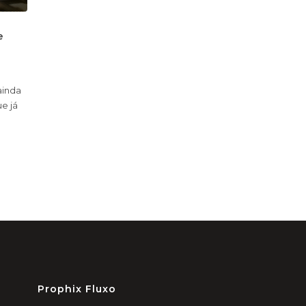
e
ainda
e já
Prophix Fluxo