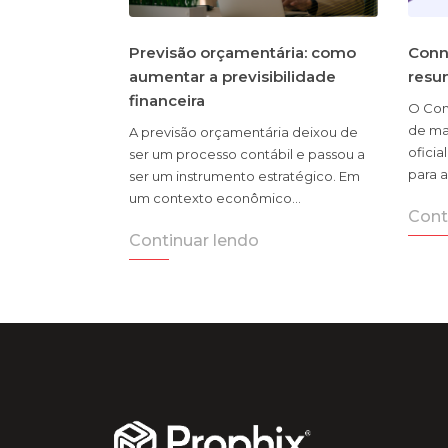
Previsão orçamentária: como
Conn
aumentar a previsibilidade
resu
financeira
O Con
de ma
A previsão orçamentária deixou de
oficia
ser um processo contábil e passou a
para a
ser um instrumento estratégico. Em
um contexto econômico…
Cont
Continuar lendo