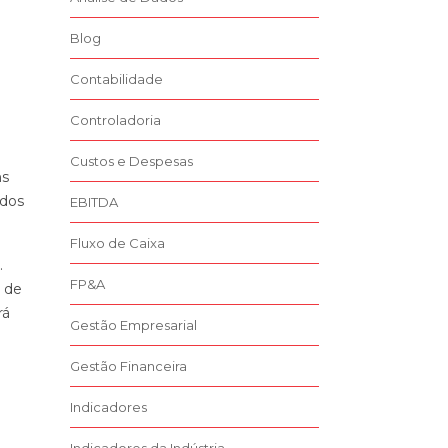
Blog
Contabilidade
Controladoria
Custos e Despesas
ns
ados
EBITDA
Fluxo de Caixa
.
FP&A
 de
rá
Gestão Empresarial
Gestão Financeira
Indicadores