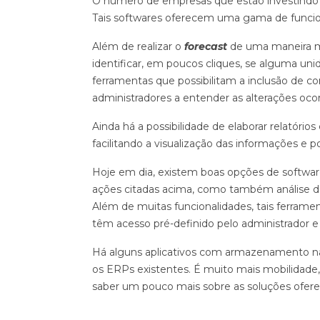
O número de empresas que estão investindo e
Tais softwares oferecem uma gama de funcion
Além de realizar o
forecast
de uma maneira mui
identificar, em poucos cliques, se alguma un
ferramentas que possibilitam a inclusão de com
administradores a entender as alterações ocor
Ainda há a possibilidade de elaborar relatório
facilitando a visualização das informações e 
Hoje em dia, existem boas opções de softwar
ações citadas acima, como também análise de
Além de muitas funcionalidades, tais ferrame
têm acesso pré-definido pelo administrador e
Há alguns aplicativos com armazenamento na 
os ERPs existentes. É muito mais mobilidade,
saber um pouco mais sobre as soluções oferec