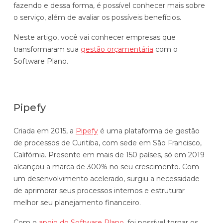
fazendo e dessa forma, é possível conhecer mais sobre
Automatize planejamento, fechamento e
o serviço, além de avaliar os possíveis benefícios.
análises com inteligência artificial integrada.
Neste artigo, você vai conhecer empresas que
Complexidade Alta
transformaram sua
gestão orçamentária
com o
Empresas que faturam acima de R$200M por ano
Software Plano.
Conheça o produto
Demonstração Gratuita
Pipefy
Criada em 2015, a
Pipefy
é uma plataforma de gestão
de processos de Curitiba, com sede em São Francisco,
Califórnia. Presente em mais de 150 países, só em 2019
alcançou a marca de 300% no seu crescimento. Com
um desenvolvimento acelerado, surgiu a necessidade
de aprimorar seus processos internos e estruturar
melhor seu planejamento financeiro.
Com o
apoio do Software Plano
, foi possível tornar os