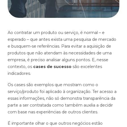
Histórias de clientes que transformaram sua cultura
Distribuição e Logística
orçamentária
Prophix Fluxo (Cash Management)
Varejo
Módulo de Controle, projeção e gestão do fluxo
Ao contratar um produto ou serviço, é normal – e
de caixa.
esperado – que antes exista uma pesquisa de mercado
Complexidade de gestão de caixa baixa e média
e busquem-se referências. Para evitar a aquisição de
Empresas que faturam entre R$30M e R$200M por ano
produtos que não atendam às necessidades de uma
empresa, é preciso analisar alguns pontos. E, nesse
Conheça o produto
contexto, os
cases de sucesso
são excelentes
indicadores.
Demonstração Gratuita
Os cases são exemplos que mostram como o
serviço/produto foi aplicado à organização. Ter acesso a
essas informações, não só demonstra transparência da
parte a ser contratada como também auxilia a decidir
com base nas experiências de outros clientes.
É importante olhar o que outros negócios estão
Plataforma Financeira com IA