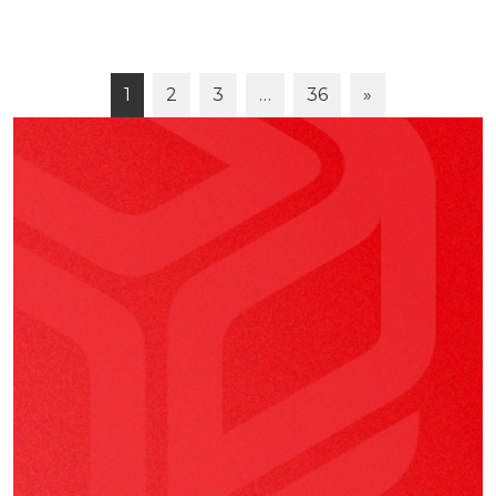
1
2
3
…
36
»