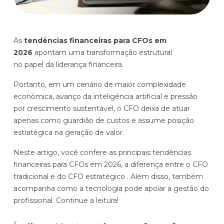
Histórias de clientes que transformaram sua cultura
Distribuição e Logística
orçamentária
Prophix Fluxo (Cash Management)
Varejo
As
tendências financeiras para CFOs em
Módulo de Controle, projeção e gestão do fluxo
2026
apontam uma transformação estrutural
de caixa.
no papel da liderança financeira.
Complexidade de gestão de caixa baixa e média
Portanto, em um cenário de maior complexidade
Empresas que faturam entre R$30M e R$200M por ano
econômica, avanço da inteligência artificial e pressão
por crescimento sustentável, o CFO deixa de atuar
Conheça o produto
apenas como guardião de custos e assume posição
estratégica na geração de valor.
Demonstração Gratuita
Neste artigo, você confere as principais tendências
financeiras para CFOs em 2026, a diferença entre o CFO
tradicional e do CFO estratégico . Além disso, também
acompanha como a tecnologia pode apoiar a gestão do
profissional. Continue a leitura!
Plataforma Financeira com IA