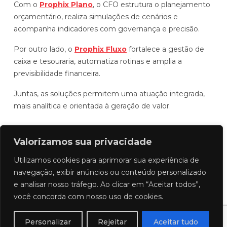
Com o
Prophix Plano
, o CFO estrutura o planejamento
orçamentário, realiza simulações de cenários e
acompanha indicadores com governança e precisão.
Por outro lado, o
Prophix Fluxo
fortalece a gestão de
caixa e tesouraria, automatiza rotinas e amplia a
previsibilidade financeira.
Juntas, as soluções permitem uma atuação integrada,
mais analítica e orientada à geração de valor.
FAQ
Valorizamos sua privacidade
Utilizamos cookies para aprimorar sua experiência de
Quais são as tendências financeiras
navegação, exibir anúncios ou conteúdo personalizado
para CFOs em 2026?
e analisar nosso tráfego. Ao clicar em “Aceitar todos”,
você concorda com nosso uso de cookies.
As
tendências financeiras para CFOs em 2026
são:
Finanças autônomas, uso estratégico de
Personalizar
Rejeitar
Aceitar tudo
IA, forecast contínuo, gestão dinâmica de riscos,