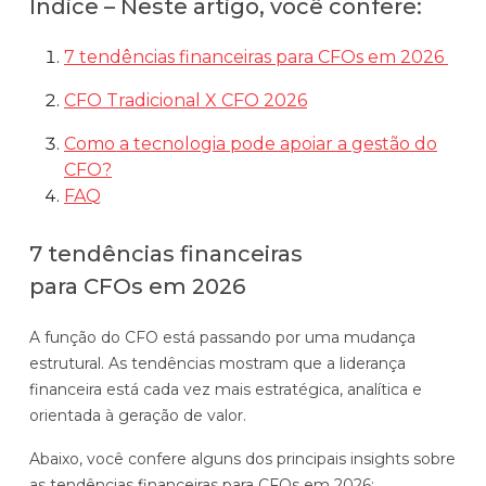
Índice – Neste artigo, você confere:
Automatize planejamento, fechamento e
análises com inteligência artificial integrada.
7 tendências financeiras para CFOs em 2026
Complexidade Alta
CFO Tradicional X CFO 2026
Empresas que faturam acima de R$200M por ano
Como a tecnologia pode apoiar a gestão do
Conheça o produto
CFO?
FAQ
Demonstração Gratuita
7 tendências financeiras
para CFOs em 2026
A função do CFO está passando por uma mudança
estrutural. As tendências mostram que a liderança
financeira está cada vez mais estratégica, analítica e
orientada à geração de valor.
Abaixo, você confere alguns dos principais insights sobre
as tendências financeiras para CFOs em 2026: