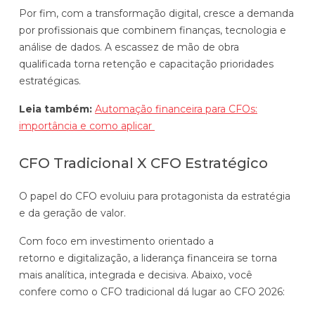
Por fim, com a transformação digital, cresce a demanda
por profissionais que combinem finanças, tecnologia e
E
análise de dados. A escassez de mão de obra
s
qualificada torna retenção e capacitação prioridades
t
estratégicas.
r
a
Leia também:
Automação financeira para CFOs:
t
importância e como aplicar
e
G
g
CFO Tradicional X CFO Estratégico
u
i
a
s
O papel do CFO evoluiu para protagonista da estratégia
r
t
e da geração de valor.
d
a
i
d
Com foco em investimento orientado a
P
ã
e
retorno e digitalização, a liderança financeira se torna
a
o
c
mais analítica, integrada e decisiva. Abaixo, você
p
d
r
confere como o CFO tradicional dá lugar ao CFO 2026:
e
e
e