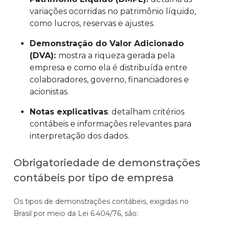
variações ocorridas no patrimônio líquido,
como lucros, reservas e ajustes.
Demonstração do Valor Adicionado
(DVA):
mostra a riqueza gerada pela
empresa e como ela é distribuída entre
colaboradores, governo, financiadores e
acionistas.
Notas explicativas
: detalham critérios
contábeis e informações relevantes para
interpretação dos dados.
G
Obrigatoriedade de demonstrações
r
contábeis por tipo de empresa
M
M
a
é
i
n
Os tipos de demonstrações contábeis, exigidas no
d
c
d
Brasil por meio da Lei 6.404/76, são:
i
r
e