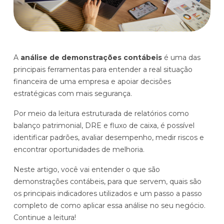
Histórias de clientes que transformaram sua cultura
Distribuição e Logística
orçamentária
Prophix Fluxo (Cash Management)
Varejo
Módulo de Controle, projeção e gestão do fluxo
A
análise de demonstrações contábeis
é uma das
de caixa.
principais ferramentas para entender a real situação
Complexidade de gestão de caixa baixa e média
financeira de uma empresa e apoiar decisões
Empresas que faturam entre R$30M e R$200M por ano
estratégicas com mais segurança.
Por meio da leitura estruturada de relatórios como
Conheça o produto
balanço patrimonial, DRE e fluxo de caixa, é possível
identificar padrões, avaliar desempenho, medir riscos e
Demonstração Gratuita
encontrar oportunidades de melhoria.
Neste artigo, você vai entender o que são
demonstrações contábeis, para que servem, quais são
os principais indicadores utilizados e um passo a passo
completo de como aplicar essa análise no seu negócio.
Continue a leitura!
Plataforma Financeira com IA