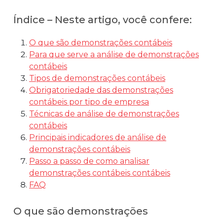
Automatize planejamento, fechamento e
Índice – Neste artigo, você confere:
análises com inteligência artificial integrada.
Complexidade Alta
O que são demonstrações contábeis
Empresas que faturam acima de R$200M por ano
Para que serve a análise de demonstrações
contábeis
Conheça o produto
Tipos de demonstrações contábeis
Obrigatoriedade das demonstrações
Demonstração Gratuita
contábeis por tipo de empresa
Técnicas de análise de demonstrações
contábeis
Principais indicadores de análise de
demonstrações contábeis
Passo a passo de como analisar
demonstrações contábeis contábeis
FAQ
O que são demonstrações