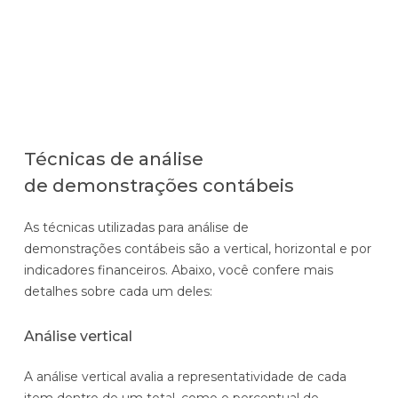
a
d
o
)
Técnicas de análise
de demonstrações contábeis
As técnicas utilizadas para análise de
demonstrações contábeis são a vertical, horizontal e por
indicadores financeiros. Abaixo, você confere mais
detalhes sobre cada um deles:
Análise vertical
A análise vertical avalia a representatividade de cada
item dentro de um total, como o percentual de