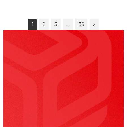
1
2
3
…
36
»