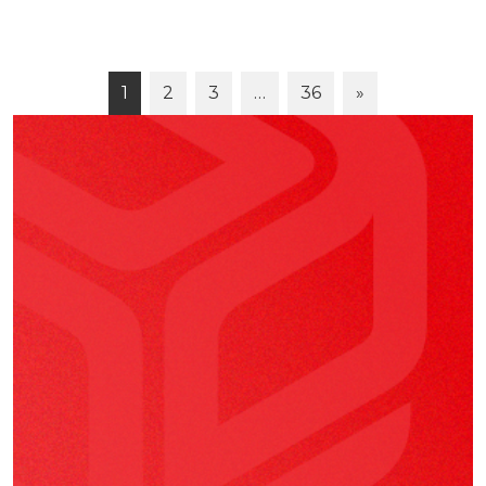
1
2
3
…
36
»