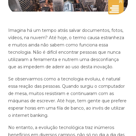
Histórias de clientes que transformaram sua cultura
Distribuição e Logística
orçamentária
Prophix Fluxo (Cash Management)
Varejo
Módulo de Controle, projeção e gestão do fluxo
Imagina há um tempo atrás salvar documentos, fotos,
de caixa.
vídeos, na nuvem? Até hoje, o termo causa estranheza
e muitos ainda não sabem como funciona essa
Complexidade de gestão de caixa baixa e média
tecnologia. Não é difícil encontrar pessoas que nunca
Empresas que faturam entre R$30M e R$200M por ano
utilizaram a ferramenta e nutrem uma desconfiança
que as impedem de aderir ao uso desta inovação.
Conheça o produto
Se observarmos como a tecnologia evoluiu, é natural
Demonstração Gratuita
essa reação das pessoas. Quando surgiu o computador
de mesa, muitos resistiram e continuaram com as
máquinas de escrever. Até hoje, tem gente que prefere
esperar horas em uma fila de banco, ao invés de utilizar
o internet banking.
No entanto, a evolução tecnológica traz inúmeros
Plataforma Financeira com IA
benefícios em diversos campos, não só no dia a dia das