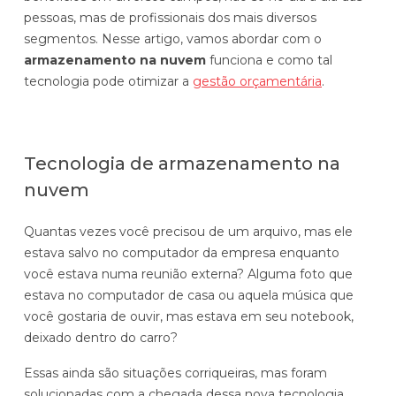
pessoas, mas de profissionais dos mais diversos
Automatize planejamento, fechamento e
análises com inteligência artificial integrada.
segmentos. Nesse artigo, vamos abordar com o
armazenamento na nuvem
funciona e como tal
Complexidade Alta
tecnologia pode otimizar a
gestão orçamentária
.
Empresas que faturam acima de R$200M por ano
Conheça o produto
Tecnologia de armazenamento na
Demonstração Gratuita
nuvem
Quantas vezes você precisou de um arquivo, mas ele
estava salvo no computador da empresa enquanto
você estava numa reunião externa? Alguma foto que
estava no computador de casa ou aquela música que
você gostaria de ouvir, mas estava em seu notebook,
deixado dentro do carro?
Essas ainda são situações corriqueiras, mas foram
solucionadas com a chegada dessa nova tecnologia.