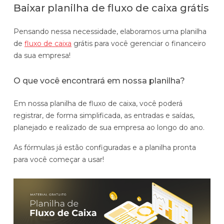
Baixar planilha de fluxo de caixa grátis
Automatize planejamento, fechamento e
análises com inteligência artificial integrada.
Pensando nessa necessidade, elaboramos uma planilha
Complexidade Alta
de
fluxo de caixa
grátis para você gerenciar o financeiro
Empresas que faturam acima de R$200M por ano
da sua empresa!
Conheça o produto
O que você encontrará em nossa planilha?
Demonstração Gratuita
Em nossa planilha de fluxo de caixa, você poderá
registrar, de forma simplificada, as entradas e saídas,
planejado e realizado de sua empresa ao longo do ano.
As fórmulas já estão configuradas e a planilha pronta
para você começar a usar!