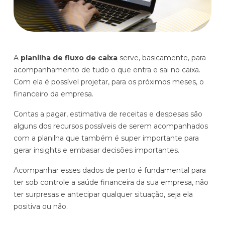
Histórias de clientes que transformaram sua cultura
Distribuição e Logística
orçamentária
Prophix Fluxo (Cash Management)
Varejo
Módulo de Controle, projeção e gestão do fluxo
A
planilha de fluxo de caixa
serve, basicamente, para
de caixa.
acompanhamento de tudo o que entra e sai no caixa.
Complexidade de gestão de caixa baixa e média
Com ela é possível projetar, para os próximos meses, o
Empresas que faturam entre R$30M e R$200M por ano
financeiro da empresa.
Contas a pagar, estimativa de receitas e despesas são
Conheça o produto
alguns dos recursos possíveis de serem acompanhados
com a planilha que também é super importante para
Demonstração Gratuita
gerar insights e embasar decisões importantes.
Acompanhar esses dados de perto é fundamental para
ter sob controle a saúde financeira da sua empresa, não
ter surpresas e antecipar qualquer situação, seja ela
positiva ou não.
Plataforma Financeira com IA