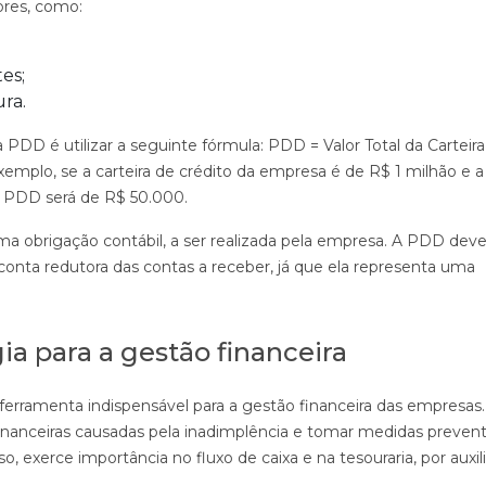
tores, como:
es;
ra.
 PDD é utilizar a seguinte fórmula: PDD = Valor Total da Carteir
emplo, se a carteira de crédito da empresa é de R$ 1 milhão e a
a PDD será de R$ 50.000.
ma obrigação contábil, a ser realizada pela empresa. A PDD deve
nta redutora das contas a receber, já que ela representa uma
ia para a gestão financeira
erramenta indispensável para a gestão financeira das empresas.
inanceiras causadas pela inadimplência e tomar medidas prevent
o, exerce importância no fluxo de caixa e na tesouraria, por auxil