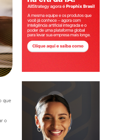
o que
r o
a