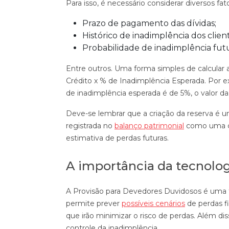
Para isso, é necessário considerar diversos fa
Prazo de pagamento das dívidas;
Histórico de inadimplência dos client
Probabilidade de inadimplência futu
Entre outros. Uma forma simples de calcular a
Crédito x % de Inadimplência Esperada. Por ex
de inadimplência esperada é de 5%, o valor d
Deve-se lembrar que a criação da reserva é u
registrada no
balanço patrimonial
como uma co
estimativa de perdas futuras.
A importância da tecnolog
A Provisão para Devedores Duvidosos é uma f
permite prever
possíveis cenários
de perdas f
que irão minimizar o risco de perdas. Além diss
controle da inadimplência.