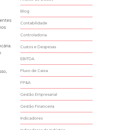
Blog
ientes
Contabilidade
ios
Controladoria
cária.
Custos e Despesas
m
EBITDA
Fluxo de Caixa
sso,
FP&A
Gestão Empresarial
Gestão Financeira
Indicadores