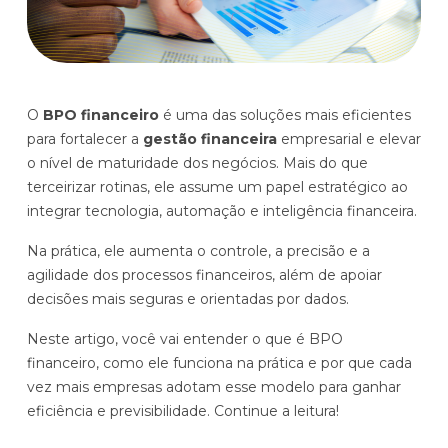
Histórias de clientes que transformaram sua cultura
Distribuição e Logística
orçamentária
Prophix Fluxo (Cash Management)
Varejo
Módulo de Controle, projeção e gestão do fluxo
O
BPO financeiro
é uma das soluções mais eficientes
de caixa.
para fortalecer a
gestão financeira
empresarial e elevar
Complexidade de gestão de caixa baixa e média
o nível de maturidade dos negócios. Mais do que
Empresas que faturam entre R$30M e R$200M por ano
terceirizar rotinas, ele assume um papel estratégico ao
integrar tecnologia, automação e inteligência financeira.
Conheça o produto
Na prática, ele aumenta o controle, a precisão e a
agilidade dos processos financeiros, além de apoiar
Demonstração Gratuita
decisões mais seguras e orientadas por dados.
Neste artigo, você vai entender o que é BPO
financeiro, como ele funciona na prática e por que cada
vez mais empresas adotam esse modelo para ganhar
eficiência e previsibilidade. Continue a leitura!
Plataforma Financeira com IA