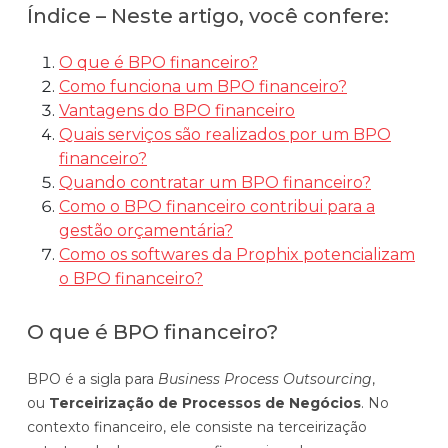
Índice – Neste artigo, você confere:
Automatize planejamento, fechamento e
análises com inteligência artificial integrada.
O que é BPO financeiro?
Complexidade Alta
Como funciona um BPO financeiro?
Empresas que faturam acima de R$200M por ano
Vantagens do BPO financeiro
Quais serviços são realizados por um BPO
Conheça o produto
financeiro?
Quando contratar um BPO financeiro?
Demonstração Gratuita
Como o BPO financeiro contribui para a
gestão orçamentária?
Como os softwares da Prophix potencializam
o BPO financeiro?
O que é BPO financeiro?
BPO é a sigla para
Business Process Outsourcing
,
ou
Terceirização de Processos de Negócios
. No
contexto financeiro, ele consiste na terceirização