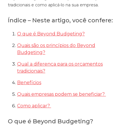
tradicionais e como aplicá-lo na sua empresa.
Automatize planejamento, fechamento e
análises com inteligência artificial integrada.
Índice – Neste artigo, você confere:
Complexidade Alta
Empresas que faturam acima de R$200M por ano
O que é Beyond Budgeting?
Conheça o produto
Quais são os princípios do Beyond
Budgeting?
Demonstração Gratuita
Qual a diferença para os orçamentos
tradicionais?
Benefícios
Quais empresas podem se beneficiar?
Como aplicar?
O que é Beyond Budgeting?