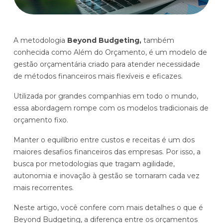
Histórias de clientes que transformaram sua cultura
Distribuição e Logística
orçamentária
Prophix Fluxo (Cash Management)
Varejo
A metodologia
Beyond Budgeting,
também
Módulo de Controle, projeção e gestão do fluxo
conhecida como Além do Orçamento, é um modelo de
de caixa.
gestão orçamentária criado para atender necessidade
Complexidade de gestão de caixa baixa e média
de métodos financeiros mais flexíveis e eficazes.
Empresas que faturam entre R$30M e R$200M por ano
Utilizada por grandes companhias em todo o mundo,
essa abordagem rompe com os modelos tradicionais de
Conheça o produto
orçamento fixo.
Demonstração Gratuita
Manter o equilíbrio entre custos e receitas é um dos
maiores desafios financeiros das empresas. Por isso, a
busca por metodologias que tragam agilidade,
autonomia e inovação à gestão se tornaram cada vez
mais recorrentes.
Neste artigo, você confere com mais detalhes o que é
Beyond Budgeting, a diferença entre os orçamentos
Plataforma Financeira com IA