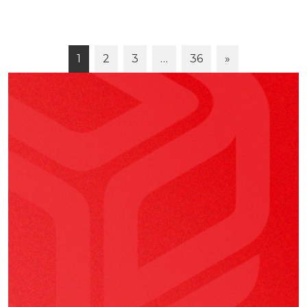
1
2
3
…
36
»