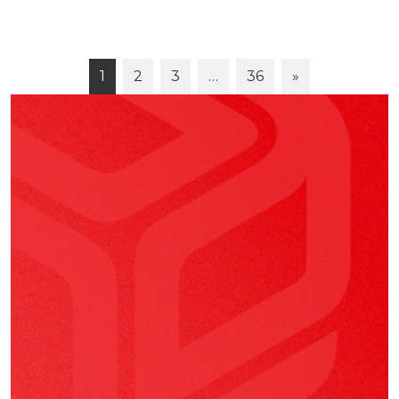
1
2
3
…
36
»