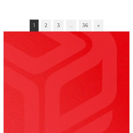
1
2
3
…
36
»