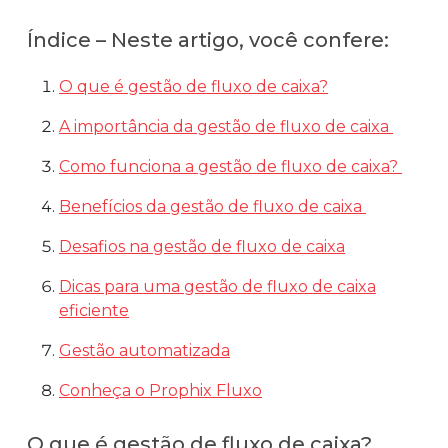
Automatize planejamento, fechamento e
Índice – Neste artigo, você confere:
análises com inteligência artificial integrada.
Complexidade Alta
O que é gestão de fluxo de caixa?
Empresas que faturam acima de R$200M por ano
A importância da gestão de fluxo de caixa
Conheça o produto
Como funciona a gestão de fluxo de caixa?
Demonstração Gratuita
Benefícios da gestão de fluxo de caixa
Desafios na gestão de fluxo de caixa
Dicas para uma gestão de fluxo de caixa
eficiente
Gestão automatizada
Conheça o Prophix Fluxo
O que é gestão de fluxo de caixa?