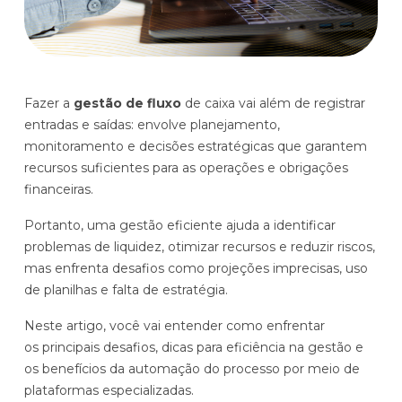
Histórias de clientes que transformaram sua cultura
Distribuição e Logística
orçamentária
Prophix Fluxo (Cash Management)
Varejo
Módulo de Controle, projeção e gestão do fluxo
Fazer a
gestão de fluxo
de caixa vai além de registrar
de caixa.
entradas e saídas: envolve planejamento,
Complexidade de gestão de caixa baixa e média
monitoramento e decisões estratégicas que garantem
Empresas que faturam entre R$30M e R$200M por ano
recursos suficientes para as operações e obrigações
financeiras.
Conheça o produto
Portanto, uma gestão eficiente ajuda a identificar
problemas de liquidez, otimizar recursos e reduzir riscos,
Demonstração Gratuita
mas enfrenta desafios como projeções imprecisas, uso
de planilhas e falta de estratégia.
Neste artigo, você vai entender como enfrentar
os principais desafios, dicas para eficiência na gestão e
os benefícios da automação do processo por meio de
plataformas especializadas.
Plataforma Financeira com IA