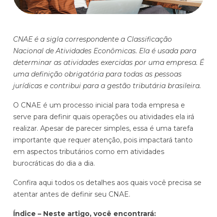
Histórias de clientes que transformaram sua cultura
Distribuição e Logística
orçamentária
Prophix Fluxo (Cash Management)
Varejo
CNAE é a sigla correspondente a Classificação
Módulo de Controle, projeção e gestão do fluxo
Nacional de Atividades Econômicas. Ela é usada para
de caixa.
determinar as atividades exercidas por uma empresa. É
Complexidade de gestão de caixa baixa e média
uma definição obrigatória para todas as pessoas
Empresas que faturam entre R$30M e R$200M por ano
jurídicas e contribui para a gestão tributária brasileira.
O CNAE é um processo inicial para toda empresa e
Conheça o produto
serve para definir quais operações ou atividades ela irá
realizar. Apesar de parecer simples, essa é uma tarefa
Demonstração Gratuita
importante que requer atenção, pois impactará tanto
em aspectos tributários como em atividades
burocráticas do dia a dia.
Confira aqui todos os detalhes aos quais você precisa se
atentar antes de definir seu CNAE.
Índice – Neste artigo, você encontrará:
Plataforma Financeira com IA