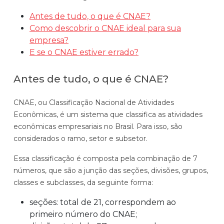
Automatize planejamento, fechamento e
Antes de tudo, o que é CNAE?
análises com inteligência artificial integrada.
Como descobrir o CNAE ideal para sua
empresa?
Complexidade Alta
E se o CNAE estiver errado?
Empresas que faturam acima de R$200M por ano
Antes de tudo, o que é CNAE?
Conheça o produto
Demonstração Gratuita
CNAE, ou Classificação Nacional de Atividades
Econômicas, é um sistema que classifica as atividades
econômicas empresariais no Brasil. Para isso, são
considerados o ramo, setor e subsetor.
Essa classificação é composta pela combinação de 7
números, que são a junção das seções, divisões, grupos,
classes e subclasses, da seguinte forma:
seções: total de 21, correspondem ao
primeiro número do CNAE;