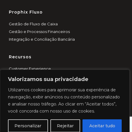
Prophix Fluxo
Gestão de Fluxo de Caixa
Gestão e Processos Financeiros
Integração e Conciliação Bancária
Recursos
Customer Experience
Blog
Valorizamos sua privacidade
Demo rápida
Utilizamos cookies para aprimorar sua experiência de
Cases
navegação, exibir anúncios ou conteúdo personalizado
e analisar nosso tráfego. Ao clicar em “Aceitar todos”,
você concorda com nosso uso de cookies.
© 2026 Prophix. Todos os direitos reservados.
Personalizar
Rejeitar
Aceitar tudo