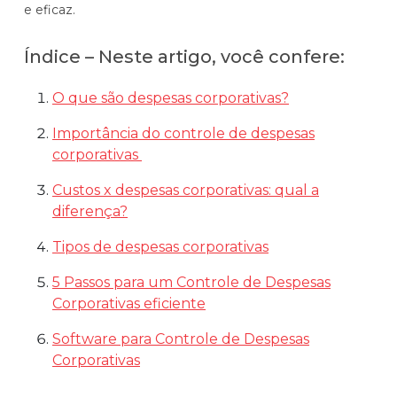
e eficaz.
Automatize planejamento, fechamento e
análises com inteligência artificial integrada.
Índice – Neste artigo, você confere:
Complexidade Alta
Empresas que faturam acima de R$200M por ano
O que são despesas corporativas?
Importância do controle de despesas
Conheça o produto
corporativas
Demonstração Gratuita
Custos x despesas corporativas: qual a
diferença?
Tipos de despesas corporativas
5 Passos para um Controle de Despesas
Corporativas eficiente
Software para Controle de Despesas
Corporativas