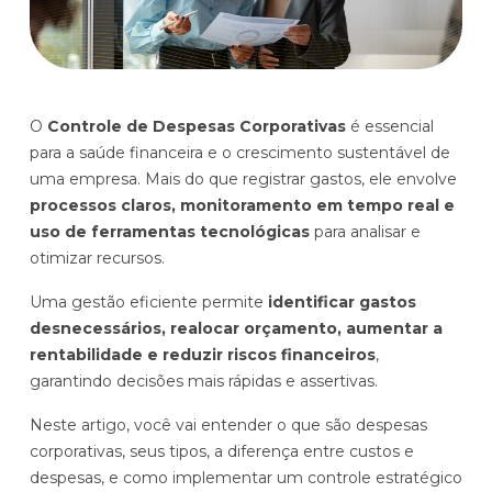
Histórias de clientes que transformaram sua cultura
Distribuição e Logística
orçamentária
Prophix Fluxo (Cash Management)
Varejo
Módulo de Controle, projeção e gestão do fluxo
O
Controle de Despesas Corporativas
é essencial
de caixa.
para a saúde financeira e o crescimento sustentável de
Complexidade de gestão de caixa baixa e média
uma empresa. Mais do que registrar gastos, ele envolve
Empresas que faturam entre R$30M e R$200M por ano
processos claros, monitoramento em tempo real e
uso de ferramentas tecnológicas
para analisar e
Conheça o produto
otimizar recursos.
Uma gestão eficiente permite
identificar gastos
Demonstração Gratuita
desnecessários, realocar orçamento, aumentar a
rentabilidade e reduzir riscos financeiros
,
garantindo decisões mais rápidas e assertivas.
Neste artigo, você vai entender o que são despesas
corporativas, seus tipos, a diferença entre custos e
despesas, e como implementar um controle estratégico
Plataforma Financeira com IA