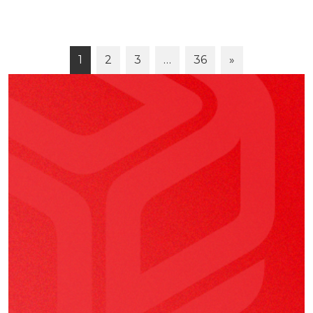
1
2
3
…
36
»