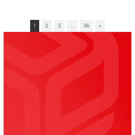
1
2
3
…
36
»