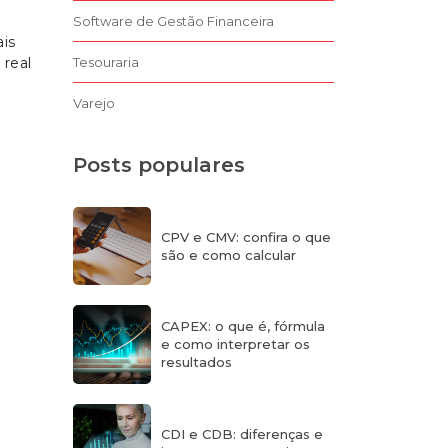
Software de Gestão Financeira
ais
 real
Tesouraria
Varejo
Posts populares
CPV e CMV: confira o que
são e como calcular
CAPEX: o que é, fórmula
e como interpretar os
resultados
CDI e CDB: diferenças e