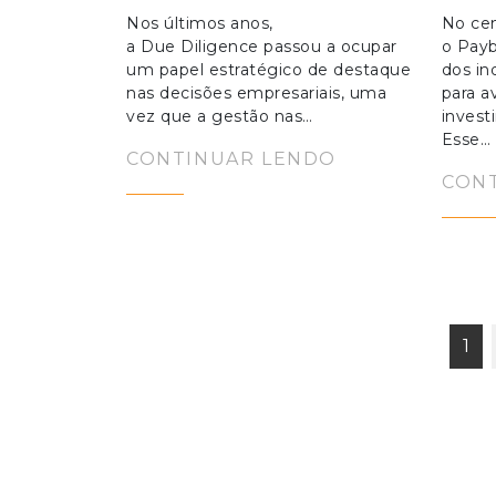
Nos últimos anos,
No cen
a Due Diligence passou a ocupar
o Pay
um papel estratégico de destaque
dos in
nas decisões empresariais, uma
para av
vez que a gestão nas…
invest
Esse…
CONTINUAR LENDO
CON
1