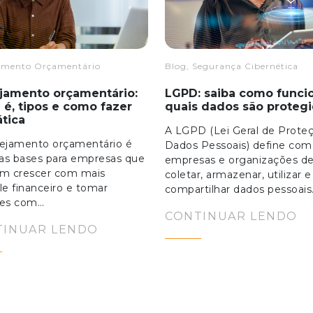
amento Orçamentário
Blog, Segurança Cibernética
jamento orçamentário:
LGPD: saiba como funci
 é, tipos e como fazer
quais dados são proteg
ática
A LGPD (Lei Geral de Prote
nejamento orçamentário é
Dados Pessoais) define co
as bases para empresas que
empresas e organizações 
am crescer com mais
coletar, armazenar, utilizar e
le financeiro e tomar
compartilhar dados pessoais
ões com…
CONTINUAR LENDO
TINUAR LENDO