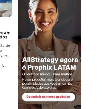
ona e
idos
ção de
mo
devem
. A…