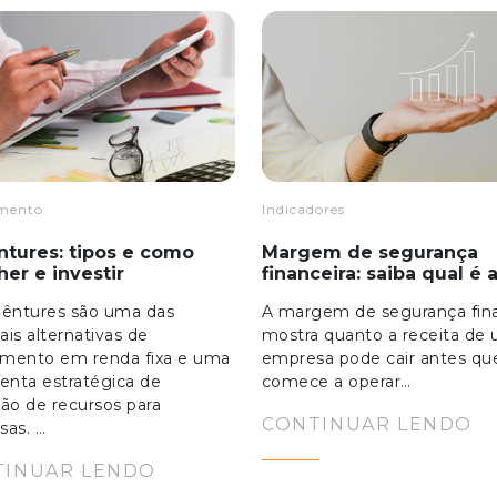
imento
Indicadores
tures: tipos e como
Margem de segurança
her e investir
financeira: saiba qual é 
bêntures são uma das
A margem de segurança fina
pais alternativas de
mostra quanto a receita de
imento em renda fixa e uma
empresa pode cair antes qu
enta estratégica de
comece a operar…
ão de recursos para
CONTINUAR LENDO
sas. …
TINUAR LENDO