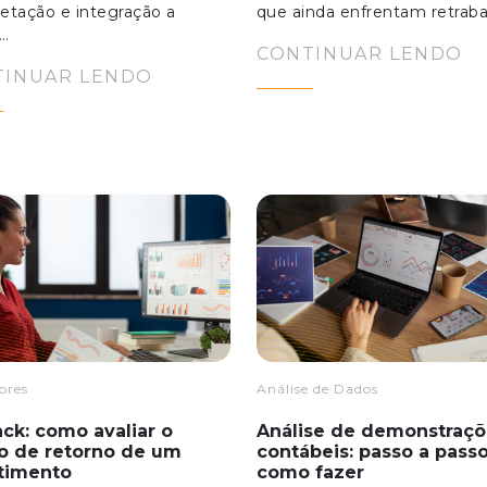
retação e integração a
que ainda enfrentam retraba
s…
CONTINUAR LENDO
TINUAR LENDO
ores
Análise de Dados
ck: como avaliar o
Análise de demonstraçõ
o de retorno de um
contábeis: passo a pass
stimento
como fazer