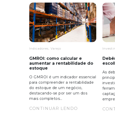
Indicadores, Varejo
Invest
GMROI: como calcular e
Debên
aumentar a rentabilidade do
escol
estoque
As de
O GMROI é um indicador essencial
princi
para compreender a rentabilidade
invest
do estoque de um negócio,
ferram
destacando-se por ser um dos
captaç
mais completos…
empre
CONTINUAR LENDO
CON