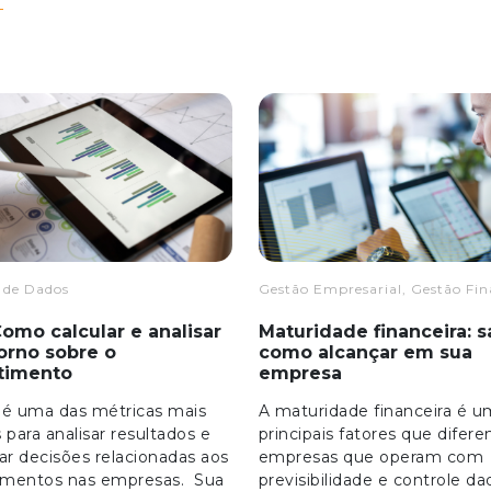
 de Dados
Gestão Empresarial, Gestão Fin
Como calcular e analisar
Maturidade financeira: s
orno sobre o
como alcançar em sua
stimento
empresa
 é uma das métricas mais
A maturidade financeira é u
 para analisar resultados e
principais fatores que difer
icar decisões relacionadas aos
empresas que operam com
timentos nas empresas. Sua
previsibilidade e controle da