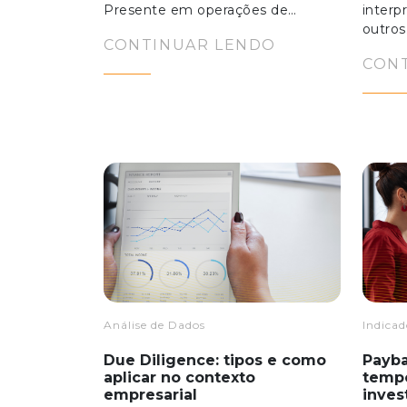
Presente em operações de…
interp
outro
CONTINUAR LENDO
CON
Análise de Dados
Indicad
Due Diligence: tipos e como
Payba
aplicar no contexto
temp
empresarial
inve