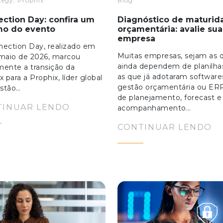
tegy, Prophix
Blog
ction Day: confira um
Diagnóstico de maturid
mo do evento
orçamentária: avalie sua
empresa
ection Day, realizado em
Muitas empresas, sejam as 
maio de 2026, marcou
ainda dependem de planilha
lmente a transição da
as que já adotaram software
x para a Prophix, líder global
gestão orçamentária ou ERP
stão…
de planejamento, forecast e
TINUAR LENDO
acompanhamento…
CONTINUAR LENDO