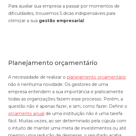
Para auxiliar sua empresa a passar por momentos de
Automatize planejamento, fechamento e
análises com inteligência artificial integrada.
dificuldades, trouxemos 5 dicas indispensáveis para
otimizar a sua
gestão empresarial
:
Complexidade Alta
Empresas que faturam acima de R$200M por ano
Conheça o produto
Demonstração Gratuita
Planejamento orçamentário
A necessidade de realizar o
planejamento orçamentário
não é nenhuma novidade. Os gestores de uma
empresa entendem a sua importância e praticamente
todas as organizações fazem esse processo. Porém, a
questão não é apenas fazer, e sim, como fazer. Definir o
orçamento anual
de uma instituição não é uma tarefa
fácil. Muitas vezes, ao ser determinado pela cúpula com
o intuito de manter uma meta de investimentos ou até
mesmo uma redução de despesas, o resultado acaba