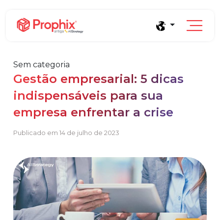
Sem categoria
Gestão empresarial: 5 dicas
indispensáveis para sua
Prophix Plano
empresa enfrentar a crise
Módulo de Planejamento, orçamento e
projeções financeiras sem planilhas.
Blog
Publicado em 14 de julho de 2023
Complexidade orçamentária baixa e média
Conteúdos e tendências de gestão financeira
Empresas que faturam entre R$30M e R$200M por ano
Saúde
E-books
Indústria e Manufatura
Conheça o produto
Conteúdos aprofundados para seu crescimento
Demonstração Gratuita
Serviços
Cases