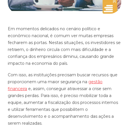
Histórias de clientes que transformaram sua cultura
Distribuição e Logística
orçamentária
Prophix Fluxo (Cash Management)
Varejo
Módulo de Controle, projeção e gestão do fluxo
Em momentos delicados no cenário político e
de caixa.
econômico nacional, é comum ver muitas empresas
fecharem as portas. Nestas situações, os investidores se
Complexidade de gestão de caixa baixa e média
retraem, o dinheiro circula com mais dificuldade e a
Empresas que faturam entre R$30M e R$200M por ano
confiança dos empresários diminui, causando grande
impacto na economia do país.
Conheça o produto
Com isso, as instituições precisam buscar recursos que
Demonstração Gratuita
proporcionem uma maior segurança na
gestão
financeira
e, assim, conseguir atravessar a crise sem
grandes perdas. Para isso, é preciso mobilizar toda a
equipe, aumentar a fiscalização dos processos internos
e utilizar ferramentas que possibilitem o
desenvolvimento e o acompanhamento das ações a
serem realizadas.
Plataforma Financeira com IA