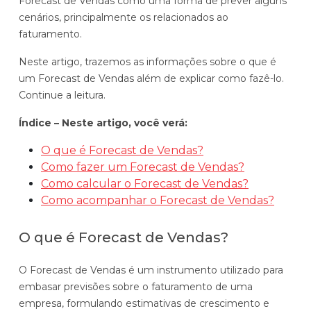
Forecast de Vendas como uma forma de prever alguns
Automatize planejamento, fechamento e
cenários, principalmente os relacionados ao
análises com inteligência artificial integrada.
faturamento.
Complexidade Alta
Neste artigo, trazemos as informações sobre o que é
Empresas que faturam acima de R$200M por ano
um Forecast de Vendas além de explicar como fazê-lo.
Continue a leitura.
Conheça o produto
Índice – Neste artigo, você verá:
Demonstração Gratuita
O que é Forecast de Vendas?
Como fazer um Forecast de Vendas?
Como calcular o Forecast de Vendas?
Como acompanhar o Forecast de Vendas?
O que é Forecast de Vendas?
O Forecast de Vendas é um instrumento utilizado para
embasar previsões sobre o faturamento de uma
empresa, formulando estimativas de crescimento e