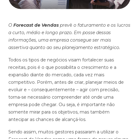
Histórias de clientes que transformaram sua cultura
Distribuição e Logística
orçamentária
Prophix Fluxo (Cash Management)
Varejo
O
Forecast de Vendas
prev
ê
o faturamento e os lucros
Módulo de Controle, projeção e gestão do fluxo
a curto, médio e longo prazo. Em posse dessas
de caixa.
informações, uma empresa consegue ser mais
Complexidade de gestão de caixa baixa e média
assertiva quanto ao seu planejamento estratégico.
Empresas que faturam entre R$30M e R$200M por ano
Todos os tipos de negócios visam fortalecer suas
receitas, pois é o que possibilita o crescimento e a
Conheça o produto
expansão diante do mercado, cada vez mais
competitivo. Porém, antes de criar, planejar meios de
Demonstração Gratuita
evoluir e – consequentemente – agir com precisão,
torna-se necessário compreender até onde uma
empresa pode chegar. Ou seja, é importante não
somente mirar para os objetivos, mas também
antecipar as chances de alcançá-los.
Sendo assim, muitos gestores passaram a utilizar o
Plataforma Financeira com IA