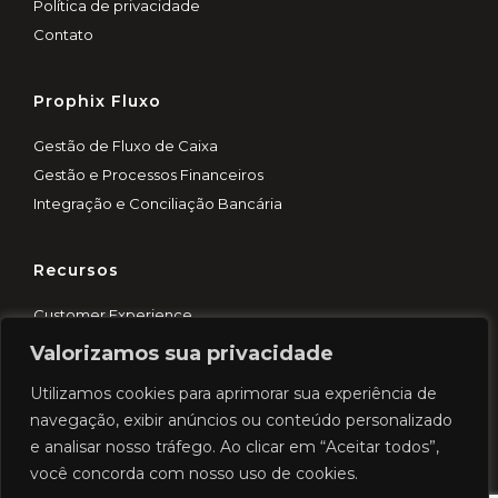
Política de privacidade
Contato
Prophix Fluxo
Gestão de Fluxo de Caixa
Gestão e Processos Financeiros
Integração e Conciliação Bancária
Recursos
Customer Experience
Blog
Valorizamos sua privacidade
Demo rápida
Utilizamos cookies para aprimorar sua experiência de
Cases
navegação, exibir anúncios ou conteúdo personalizado
e analisar nosso tráfego. Ao clicar em “Aceitar todos”,
você concorda com nosso uso de cookies.
© 2026 Prophix. Todos os direitos reservados.