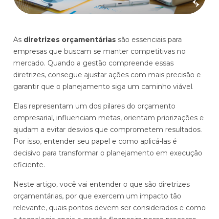
Histórias de clientes que transformaram sua cultura
Distribuição e Logística
orçamentária
Prophix Fluxo (Cash Management)
Varejo
As
diretrizes orçamentárias
são essenciais para
Módulo de Controle, projeção e gestão do fluxo
empresas que buscam se manter competitivas no
de caixa.
mercado. Quando a gestão compreende essas
Complexidade de gestão de caixa baixa e média
diretrizes, consegue ajustar ações com mais precisão e
Empresas que faturam entre R$30M e R$200M por ano
garantir que o planejamento siga um caminho viável.
Elas representam um dos pilares do orçamento
Conheça o produto
empresarial, influenciam metas, orientam priorizações e
ajudam a evitar desvios que comprometem resultados.
Demonstração Gratuita
Por isso, entender seu papel e como aplicá-las é
decisivo para transformar o planejamento em execução
eficiente.
Neste artigo, você vai entender o que são diretrizes
orçamentárias, por que exercem um impacto tão
relevante, quais pontos devem ser considerados e como
Plataforma Financeira com IA