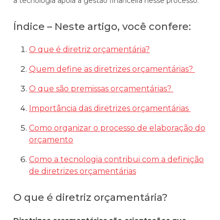
a tecnologia apoia a gestão financeira nesse processo.
Automatize planejamento, fechamento e
análises com inteligência artificial integrada.
Índice – Neste artigo, você confere:
Complexidade Alta
O que é diretriz orçamentária?
Empresas que faturam acima de R$200M por ano
Quem define as diretrizes orçamentárias?
Conheça o produto
O que são premissas orçamentárias?
Demonstração Gratuita
Importância das diretrizes orçamentárias
Como organizar o processo de elaboração do
orçamento
Como a tecnologia contribui com a definição
de diretrizes orçamentárias
O que é diretriz orçamentária?