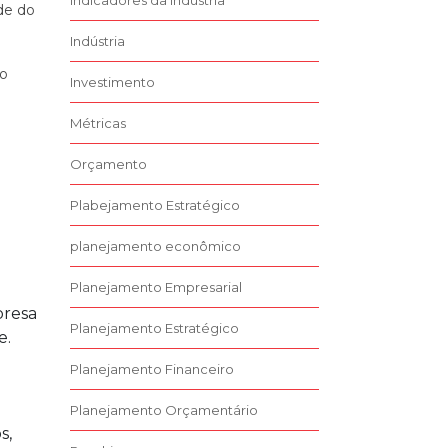
Indicadores da Indústria
de do
Indústria
ao
Investimento
Métricas
Orçamento
Plabejamento Estratégico
planejamento econômico
m
Planejamento Empresarial
presa
Planejamento Estratégico
e.
Planejamento Financeiro
Planejamento Orçamentário
s,