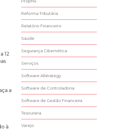
Prophix
Reforma Tributária
Relatório Financeiro
Saúde
Segurança Cibernética
a 12
uas
Serviços
Software Allstrategy
Software de Controladoria
aça a
Software de Gestão Financeira
Tesouraria
Varejo
do à