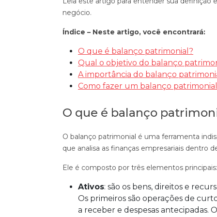
Leia este artigo para entender sua definição
negócio.
Índice – Neste artigo, você encontrará:
O que é balanço patrimonial?
Qual o objetivo do balanço patrimo
A importância do balanço patrimoni
Como fazer um balanço patrimonia
O que é balanço patrimon
O balanço patrimonial é uma ferramenta indisp
que analisa as finanças empresariais dentro 
Ele é composto por três elementos principais
Ativos
: são os bens, direitos e rec
Os primeiros são operações de curto 
a receber e despesas antecipadas. O