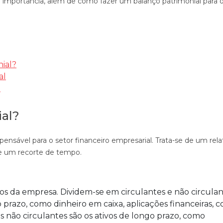
 e importância, além de como fazer um balanço patrimonial para 
nial?
al
l
ial?
ensável para o setor financeiro empresarial. Trata-se de um rela
de um recorte de tempo.
:
ursos da empresa. Dividem-se em circulantes e não circulan
prazo, como dinheiro em caixa, aplicações financeiras, c
s não circulantes são os ativos de longo prazo, como