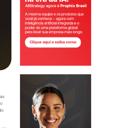
ças
ão
do