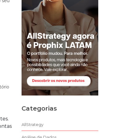
o seu
tório
Categorias
tes.
AllStrategy
ontas
Análise de Dados