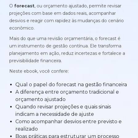
Histórias de clientes que transformaram sua cultura
O
forecast
, ou orçamento ajustado, permite revisar
Distribuição e Logística
orçamentária
projeções com base em dados reais, acompanhar
Prophix Fluxo (Cash Management)
desvios e reagir com rapidez às mudanças do cenário
Varejo
econômico.
Módulo de Controle, projeção e gestão do fluxo
de caixa.
Mais do que uma revisão orçamentária, o forecast é
um instrumento de gestão contínua. Ele transforma
Complexidade de gestão de caixa baixa e média
planejamento em ação, reduz incertezas e fortalece a
Empresas que faturam entre R$30M e R$200M por ano
previsibilidade financeira.
Neste ebook, você confere:
Conheça o produto
Qual o papel do forecast na gestão financeira
Demonstração Gratuita
A diferença entre orçamento tradicional e
orçamento ajustado
Quando revisar projeções e quais sinais
indicam a necessidade de ajuste
Como acompanhar desvios entre previsto e
realizado
Plataforma Financeira com IA
Boas práticas para estruturar um processo