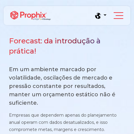
Forecast: da introdução à
prática!
Prophix Plano
Em um ambiente marcado por
Módulo de Planejamento, orçamento e
projeções financeiras sem planilhas.
volatilidade, oscilações de mercado e
Blog
pressão constante por resultados,
Complexidade orçamentária baixa e média
Conteúdos e tendências de gestão financeira
Empresas que faturam entre R$30M e R$200M por ano
manter um orçamento estático não é
Saúde
suficiente.
E-books
Indústria e Manufatura
Conheça o produto
Conteúdos aprofundados para seu crescimento
Empresas que dependem apenas do planejamento
anual operam com dados desatualizados, e isso
Demonstração Gratuita
Serviços
Cases
compromete metas, margens e crescimento.