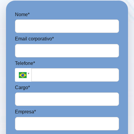
Nome*
Email corporativo*
Telefone*
Cargo*
Empresa*