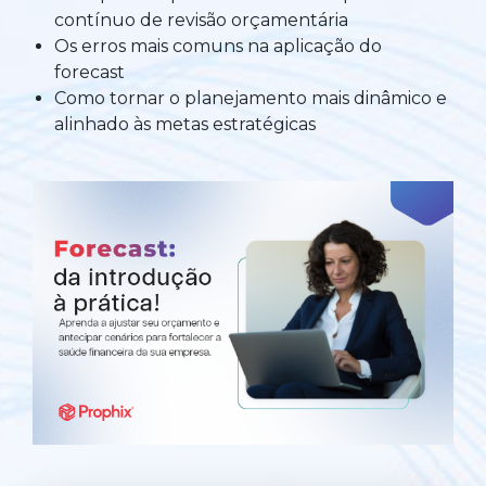
contínuo de revisão orçamentária
Automatize planejamento, fechamento e
Os erros mais comuns na aplicação do
análises com inteligência artificial integrada.
forecast
Complexidade Alta
Como tornar o planejamento mais dinâmico e
Empresas que faturam acima de R$200M por ano
alinhado às metas estratégicas
Conheça o produto
Demonstração Gratuita