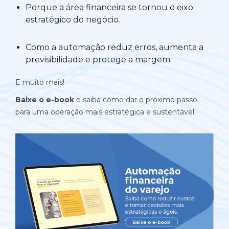
Porque a área financeira se tornou o eixo
Automatize planejamento, fechamento e
estratégico do negócio.
análises com inteligência artificial integrada.
Complexidade Alta
Como a automação reduz erros, aumenta a
Empresas que faturam acima de R$200M por ano
previsibilidade e protege a margem.
Conheça o produto
E muito mais!
Baixe o e-book
e saiba como dar o próximo passo
Demonstração Gratuita
para uma operação mais estratégica e sustentável.