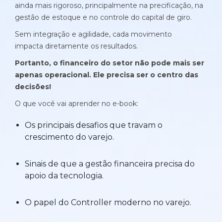
Histórias de clientes que transformaram sua cultura
ainda mais rigoroso, principalmente na precificação, na
Distribuição e Logística
orçamentária
gestão de estoque e no controle do capital de giro.
Prophix Fluxo (Cash Management)
Sem integração e agilidade, cada movimento
Varejo
impacta diretamente os resultados.
Módulo de Controle, projeção e gestão do fluxo
de caixa.
Portanto, o financeiro do setor não pode mais ser
apenas operacional. Ele precisa ser o centro das
Complexidade de gestão de caixa baixa e média
decisões!
Empresas que faturam entre R$30M e R$200M por ano
O que você vai aprender no e-book:
Conheça o produto
Os principais desafios que travam o
crescimento do varejo.
Demonstração Gratuita
Sinais de que a gestão financeira precisa do
apoio da tecnologia.
O papel do Controller moderno no varejo.
Plataforma Financeira com IA