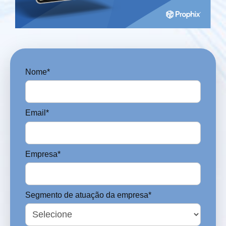
Nome*
Email*
Empresa*
Segmento de atuação da empresa*