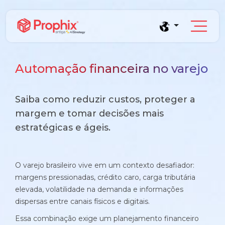
Automação financeira no varejo
Prophix Plano
Saiba como reduzir custos, proteger a
margem e tomar decisões mais
Módulo de Planejamento, orçamento e
estratégicas e ágeis.
projeções financeiras sem planilhas.
Blog
Complexidade orçamentária baixa e média
Conteúdos e tendências de gestão financeira
Empresas que faturam entre R$30M e R$200M por ano
Saúde
O varejo brasileiro vive em um contexto desafiador:
E-books
margens pressionadas, crédito caro, carga tributária
Indústria e Manufatura
Conheça o produto
Conteúdos aprofundados para seu crescimento
elevada, volatilidade na demanda e informações
dispersas entre canais físicos e digitais.
Demonstração Gratuita
Serviços
Cases
Essa combinação exige um planejamento financeiro