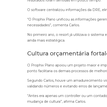
resultados foram sentidas em pouco tempo.
O software centralizou informações da DRE, el
“O Prophix Plano unificou as informações geren
necessidades”, comenta Carlos.
No primeiro ano, o resort já utilizava o sistem
ainda mais estratégica.
Cultura orçamentária forta
O Prophix Plano apoiou um projeto maior e impo
ponto facilitaria os demais processos de melhor
Segundo Carlos, houve um amadurecimento visíve
validando números e evitando erros de lança
“Antes era apenas um controller ou um contad
mudança de cultura”, afirma Carlos.