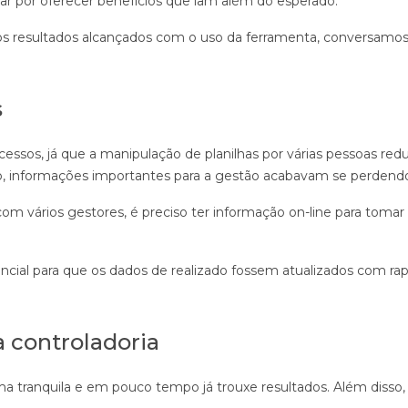
ar por oferecer benefícios que iam além do esperado.
 os resultados alcançados com o uso da ferramenta, conversam
s
essos, já que a manipulação de planilhas por várias pessoas red
o, informações importantes para a gestão acabavam se perdend
com vários gestores, é preciso ter informação on-line para tomar
ncial para que os dados de realizado fossem atualizados com rap
a controladoria
a tranquila e em pouco tempo já trouxe resultados. Além disso,