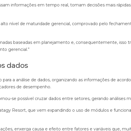
cessam informações em tempo real, tomam decisões mais rápida
 alto nível de maturidade gerencial, comprovado pelo fechamen
tomadas baseadas em planejamento e, consequentemente, isso tr
to gerencial.”
os dados
o para a análise de dados, organizando as informações de acordo
dicadores de desempenho.
rnou-se possível cruzar dados entre setores, gerando análises m
 Pratagy Resort, que vem expandindo o uso de módulos e funcion
ções, enxerga causa e efeito entre fatores e variáveis que, mui