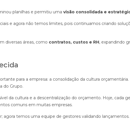
iminou planilhas e permitiu uma
visão consolidada e estratégi
ciais e agora não temos limites, pois continuamos criando soluç
a em diversas áreas, como
contratos, custos e RH
, expandindo g
lecida
rtante para a empresa: a consolidação da cultura orçamentária. 
ia do Grupo.
l da cultura e a descentralização do orçamento. Hoje, cada ges
mentos comuns em muitas empresas.
or; agora temos uma equipe de gestores validando lançamento