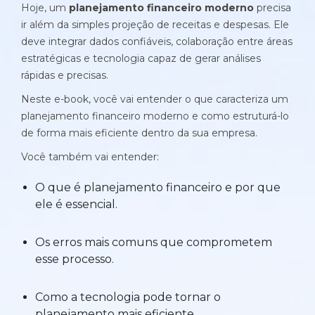
Histórias de clientes que transformaram sua cultura
Hoje, um
planejamento financeiro moderno
precisa
Distribuição e Logística
orçamentária
ir além da simples projeção de receitas e despesas. Ele
Prophix Fluxo (Cash Management)
deve integrar dados confiáveis, colaboração entre áreas
Varejo
estratégicas e tecnologia capaz de gerar análises
Módulo de Controle, projeção e gestão do fluxo
rápidas e precisas.
de caixa.
Neste e-book, você vai entender o que caracteriza um
Complexidade de gestão de caixa baixa e média
planejamento financeiro moderno e como estruturá-lo
Empresas que faturam entre R$30M e R$200M por ano
de forma mais eficiente dentro da sua empresa.
Você também vai entender:
Conheça o produto
O que é planejamento financeiro e por que
Demonstração Gratuita
ele é essencial.
Os erros mais comuns que comprometem
esse processo.
Como a tecnologia pode tornar o
Plataforma Financeira com IA
planejamento mais eficiente.