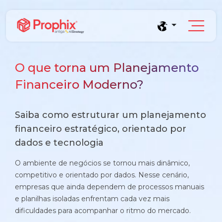
O que torna um Planejamento
Financeiro Moderno?
Prophix Plano
Saiba como estruturar um planejamento
Módulo de Planejamento, orçamento e
projeções financeiras sem planilhas.
financeiro estratégico, orientado por
Blog
dados e tecnologia
Complexidade orçamentária baixa e média
Conteúdos e tendências de gestão financeira
Empresas que faturam entre R$30M e R$200M por ano
Saúde
O ambiente de negócios se tornou mais dinâmico,
E-books
competitivo e orientado por dados. Nesse cenário,
Indústria e Manufatura
Conheça o produto
Conteúdos aprofundados para seu crescimento
empresas que ainda dependem de processos manuais
e planilhas isoladas enfrentam cada vez mais
Demonstração Gratuita
Serviços
Cases
dificuldades para acompanhar o ritmo do mercado.